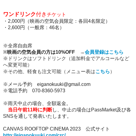
ワンドリンク
付き
チケット
・2,000円（映画の空気会員限定：各回4名限定）
・2,600円（一般席：46名）
※全席自由席
※
映画の空気会員の方は10%OFF
→
会員登録はこちら
※
ドリンクはソフトドリンク（追加料金でアルコールなど
へ変更可能）
（メニュー表は
こちら
）
※
その他、軽食も注文可能
※メール予約 eiganokuuki@gmail.com
※電話予約 070-8360-5973
※雨天中止の場合、全額返金。
当日午前11時に判断
し、中止の場合はPassMarket及び各
SNSを通して発表いたします。
CANVAS ROOFTOP CINEMA 2023 公式サイト
http://eiganokuuki.com/crc/