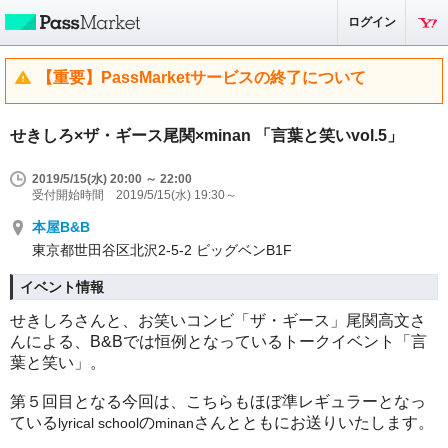
ログイン
【重要】PassMarketサービスの終了について
せきしろ×ザ・ギース尾関×minan 「言葉と笑いvol.5」
2019/5/15(水) 20:00 ～ 22:00
受付開始時間 2019/5/15(水) 19:30～
本屋B&B
東京都世田谷区北沢2-5-2 ビッグベンB1F
イベント情報
せきしろさんと、お笑いコンビ「ザ・ギース」尾関高文さ
んによる、
B&B
では恒例となっているトークイベント「言
葉と笑い」。
第５回目となる今回は、こちらもほぼ準レギュラーとなっ
ている
の
さんとともにお送りいたします。
lyrical school
minan