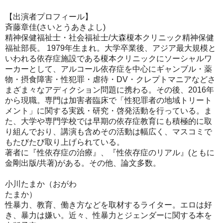
【出演者プロフィール】
斉藤章佳(さいとうあきよし)
精神保健福祉士・社会福祉士/大森榎本クリニック精神保健
福祉部長。 1979年生まれ。大学卒業後、アジア最大規模と
いわれる依存症施設である榎本クリニックにソーシャルワ
ーカーとして、アルコール依存症を中心にギャンブル・薬
物・摂食障害・性犯罪・虐待・DV・クレプトマニアなどさ
まざま々なアディクション問題に携わる。その後、2016年
から現職。専門は加害者臨床で「性犯罪者の地域トリート
メント」に関する実践・研究・啓発活動を行っている。ま
た、大学や専門学校では早期の依存症教育にも積極的に取
り組んでおり、講演も含めその活動は幅広く、マスコミで
もたびたび取り上げられている。
著者に『性依存症の治療』、『性依存症のリアル』(ともに
金剛出版/共著)がある。その他、論文多数。
小川たまか（おがわ
たまか）
性暴力、教育、働き方などを取材するライター。エロは好
き、暴力は嫌い。近々、性暴力とジェンダーに関する本を