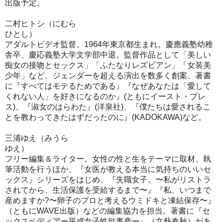
出版予定。
二村ヒトシ（にむら
ひとし）
アダルトビデオ監督。1964年東京都生まれ。慶應義塾幼稚
舎卒、慶応義塾大学文学部中退。監督作品として「美しい
痴女の接吻とセックス」「ふたなりレズビアン」「女装美
少年」など、ジェンダーを超える演出を数多く創案。著書
に『すべてはモテるためである』『なぜあなたは「愛して
くれない人」を好きになるのか』(ともにイースト・プレ
ス)、『淑女のはらわた』(洋泉社)、『僕たちは愛されるこ
とを教わってきたはずだったのに』(KADOKAWA)など。
三浦ゆえ（みうら
ゆえ）
フリー編集＆ライター。女性の性と生をテーマに取材、執
筆活動を行うほか、『女医が教える本当に気持ちのいいセ
ックス』シリーズをはじめ、『失職女子。〜私がリストラ
されてから、生活保護を受給するまで〜』『私、いつまで
産めますか?〜卵子のプロと考えるウミドキと凍結保存〜』
（ともにWAVE出版）などの編集協力を担当。著書に『セ
ックスペディアー平成女子性欲事典ー』（文藝春秋）があ