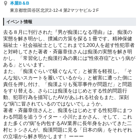
本屋B＆B
東京都世田谷区北沢2-12-4 第2マツヤビル２F
イベント情報
去る８月に刊行された『男が痴漢になる理由』は、痴漢の
実態を解き明かし、撲滅の方策を探る１冊です。精神保健
福祉士・社会福祉士としてこれまで1,200人を超す性犯罪者
と対峙してきた著者・斉藤章佳さんは痴漢の実態を解き明
かし、「常習化した痴漢行為の裏には“性依存症”という病が
ある」といいます。
また、「痴漢ぐらいで騒ぐなんて」と被害を軽視し、「そ
んな短いスカートを履いているから」と被害に遭った側に
責任を押し付け、「痴漢よりも冤罪事件が問題だ」と問題
をすり替える、さらには痴漢をはじめとする性的問題行
動、犯罪行為を描写したAVがあふれる社会もまた、深刻
な“病”に冒されているのではないでしょうか。
著者・斉藤章佳さんと、痴漢をはじめとする性犯罪にまつ
わる問題を追うライター・小川たまかさん、そして、これ
また多くの“病”を内包するAV業界に長年身をおいてきた二
村ヒトシさんが、痴漢問題に見る「日本の病」をそれぞれ
の立場から解き明かします！ ーーー