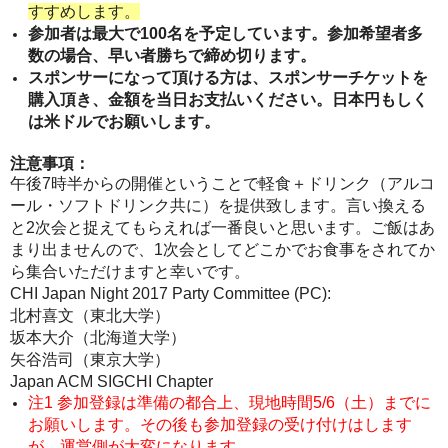
すすめします。
参加者は最大で100名を予定しています。参加希望者多
数の場合、早い者勝ちで締め切ります。
スポンサーになって頂ける方は、スポンサーチケットを
購入頂き、金額を当日お支払いください。日本円もしく
は米ドルでお願いします。
注意事項：
午後7時半からの開催ということで
軽食＋ドリンク（アルコ
ール・ソフトドリンク共に）を提供
致します。言い換える
と2次会と捉えてもらえれば一番良いと思います。ご飯はあ
まり出ませんので、1次会としてどこかでお食事をされてか
ら集合いただけますと幸いです。
CHI Japan Night 2017 Party Committee (PC):
北村喜文（東北大学）
坂本大介（北海道大学）
矢谷浩司（東京大学）
Japan ACM SIGCHI Chapter
注1 参加登録は準備の都合上、現地時間5/6（土）までに
お願いします。その後も参加登録の受け付けはします
が、運営側が大変になります。