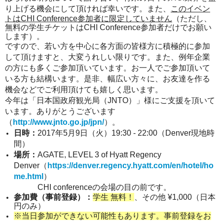
り上げる機会にして頂ければ幸いです。また、
このイベン
トはCHI Conference参加者に限定していません
（ただし、
無料の学生チケットはCHI Conference参加者だけでお願い
します）。
ですので、若い方を中心に各方面の皆様方に積極的に参加
して頂けますと、大変うれしい限りです。また、例年企業
の方にも多くご参加頂いています。お一人でご参加頂いて
いる方も結構います。是非、幅広い方々に、お友達を作る
機会などでご利用頂けても嬉しく思います。
今年は「
日本国政府観光局（JNTO）」様にご支援を頂いて
います。ありがとうございます
（
http://www.jnto.go.jp/jpn/
）。
日時：
2017年5月9日（火）19:30 - 22:00（Denver現地時
間）
場所：
AGATE, LEVEL 3 of Hyatt Regency
Denver（
https://denver.regency.hyatt.com/en/hotel/ho
me.html
）
CHI conferenceの会場の目の前です。
参加費（事前登録）：
学生 無料！
、その他 ¥1,000（日本
円のみ）
※当日参加ができない可能性もあります。事前登録をお