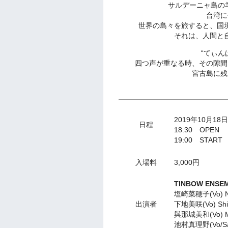
サルデーニャ島の
台湾に
世界の島々を旅すると、国
それは、人間と
“てぃん
四つ声が重なる時、その隙間
宮古島に残る
2019年10月1
日程
18:30 OPEN
19:00 START
入場料
3,000円
TINBOW ENSE
塩崎菜穂子(Vo) Na
出演者
下地美咲(Vo) Shim
與那城美和(Vo) Mi
池村真理野(Vo/Sax)