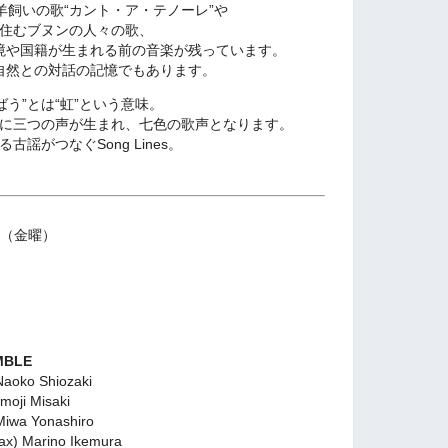
羊飼いの歌“カント・ア・テノーレ”や
住むブヌンの人々の歌、
境や国籍が生まれる前の音楽が残っています。
自然との対話の記憶でもあります。
ばう”とは“虹”という意味。
に三つの声が生まれ、七色の歌声となります。
古謡がつなぐSong Lines。
8日（金曜）
MBLE
oko Shiozaki
oji Misaki
wa Yonashiro
 Marino Ikemura