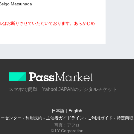
eigo Matsunaga
ルはお断りさせていただいております。あらかじめ
スマホで簡単 Yahoo! JAPANのデジタルチケット
日本語
｜
English
シーセンター
-
利用規約
-
主催者ガイドライン
-
ご利用ガイド
-
特定商取
写真：アフロ
© LY Corporation