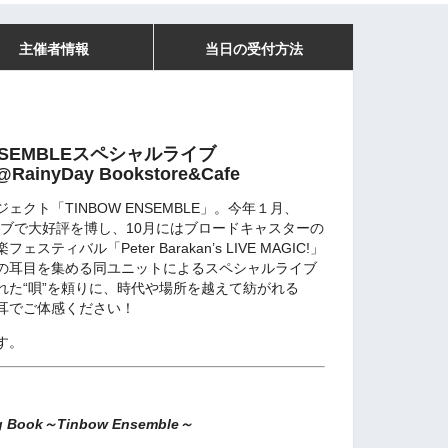
主催者情報
当日の受付方法
ENSEMBLEスペシャルライブ
i @RainyDay Bookstore&Cafe
クト「TINBOW ENSEMBLE」。今年１月、
録ライブで大好評を博し、10月にはブロードキャスターの
ィバル「Peter Barakan’s LIVE MAGIC!」
の耳目を集める同ユニットによるスペシャルライブ
れた“唄”を頼りに、時代や場所を越えて紡がれる
耳でご体感ください！
す。
g Book～Tinbow Ensemble～