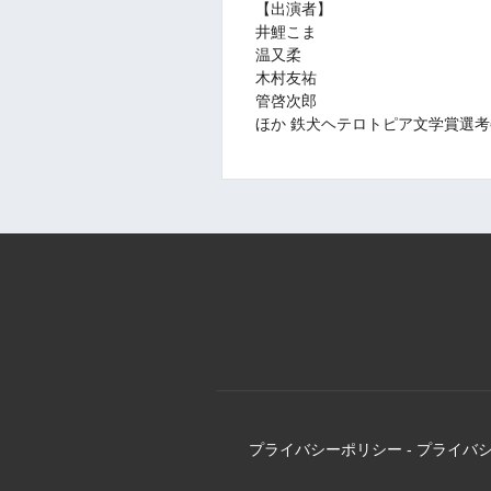
【出演者】
井鯉こま
温又柔
木村友祐
管啓次郎
ほか 鉄犬ヘテロトピア文学賞選
プライバシーポリシー
-
プライバ