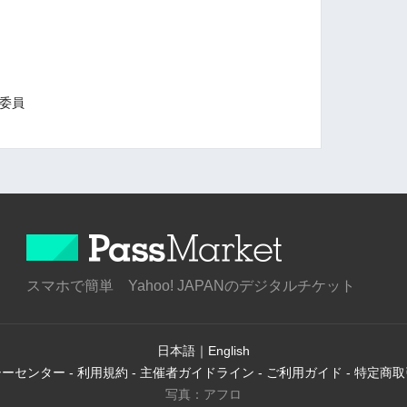
考委員
スマホで簡単 Yahoo! JAPANのデジタルチケット
日本語
｜
English
シーセンター
-
利用規約
-
主催者ガイドライン
-
ご利用ガイド
-
特定商取
写真：アフロ