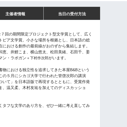
主催者情報
当日の受付方法
まで全７回の期間限定プロジェクト型文学賞として、広く
トピア文学賞。小さな場所を根拠とし、日本語の総
在における創作の最前線がおのずから集結します。
和恵、井鯉こま、横山悠太、松田美緒、石田千、姜
マン・ラポガン
がいます。
＋下村作次郎
書物における独立性を追求してきた本屋B&Bという
この５月にシカゴ大学で行われた管啓次郎の講演
ついて」を日本語版で再現するとともに、受賞作発
ま、温又柔、木村友祐を加えてのディスカッショ
くタフな文学のあり方を、ぜひ一緒に考え直してみ