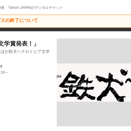
単 Yahoo! JAPANのデジタルチケット
ービスの終了について
文学賞発表！」
（ほか鉄犬ヘテロトピア文学
00
:30～