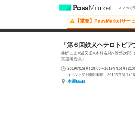
スマホで簡
【重要】PassMarketサ
「第６回鉄犬ヘテロトピア
井鯉こま×温又柔×木村友祐×管啓次郎
賞選考委員）
2019/7/15(月) 19:00～2019/7/15(月) 21:
イベント受付開始時間 2019/7/15(月) 18
本屋B&B