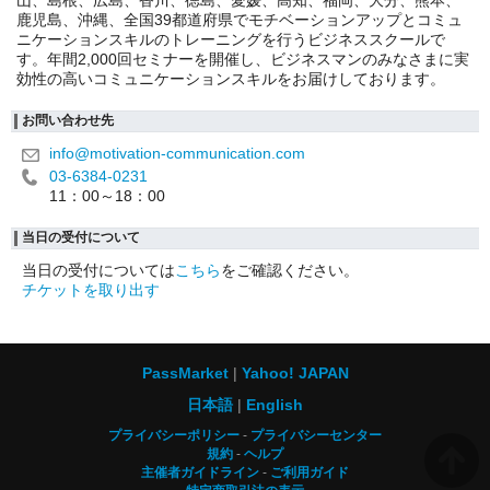
山、島根、広島、香川、徳島、愛媛、高知、福岡、大分、熊本、
鹿児島、沖縄、全国39都道府県でモチベーションアップとコミュ
ニケーションスキルのトレーニングを行うビジネススクールで
す。年間2,000回セミナーを開催し、ビジネスマンのみなさまに実
効性の高いコミュニケーションスキルをお届けしております。
お問い合わせ先
info@motivation-communication.com
03-6384-0231
11：00～18：00
当日の受付について
当日の受付については
こちら
をご確認ください。
チケットを取り出す
PassMarket
Yahoo! JAPAN
日本語
English
プライバシーポリシー
プライバシーセンター
規約
ヘルプ
主催者ガイドライン
ご利用ガイド