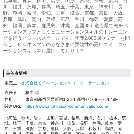
北海道、青森、秋田、岩手、山形、宮城、福島、新潟、石
川、福井、茨城、群馬、埼玉、千葉、東京、神奈川、長
野、静岡、岐阜、愛知、三重、滋賀、京都、奈良、大阪、
兵庫、鳥取、岡山、島根、広島、香川、徳島、愛媛、高
知、福岡、熊本、鹿児島、沖縄、全国38都道府県でモチベ
ーションアップとコミュニケーションスキルのトレーニン
グを行うビジネススクールです。年間2,000回セミナーを開
催し、ビジネスマンのみなさまに実効性の高いコミュニケ
ーションスキルをお届けしております。
主催者情報
販売主
株式会社モチベーション＆コミュニケーション
責任者
桐生 稔
住所
東京都新宿区西新宿1-25-1 新宿センタービル49F
関連URL
https://www.motivation-communication.com/
北海道、秋田、岩手、山形、宮城、福島、新潟、石川、栃木、茨
城、埼玉、千葉、東京、神奈川、山梨、長野、静岡、岐阜、愛
知、三重、滋賀、京都、奈良、大阪、兵庫、和歌山、鳥取、岡