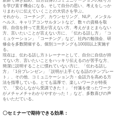
新鮮で輝き始め、自分自身のコミュニケーションの在り方
を学び直す機会になる。そして自分の思い、考えをしっか
りまわりに伝えていくことの大切さを学ぶ。
それから、コーチング、カウンセリング、NLP、メンタル
ヘルス、キャリアコンサルタントなど、数々の資格を取
得。自信を持って意見が言えない方、考えがまとまらない
方、言いたいことが言えない方に、「伝わる話し方」「コ
ミュケーション」「コーチング」など、社内の勉強会、研
修会を多数開催する。個別コーチングも100回以上実施す
る。
現在は、伝わる話し方トレーナーとして、自分に自信が持
てない方、言いたいことをハッキリ伝えるのが苦手な方、
簡潔に説明することに慣れていない方に、「伝わる話し
方」「1分プレンゼン」「説明が上手くなる話のテンプレー
ト」、その他、コミュニケーション力・会話力を高める方
法を指導している。とても温厚で、楽しいワークが特長
で、「安心しながら受講できた！」「付箋を使ったワーク
がメチャメチャわかりやすかった！」など、多数喜びの声
をいただている。
〇セミナーで期待できる効果：