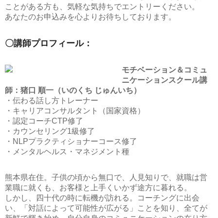
ことがある方も、気軽な気持ちでエントリーください。
あなたのお申込みを心よりお待ちしております。
〇講師プロフィール：
モチベーション＆コミュ
ニケーションスクール講
師：猪口 順一（いのくち じゅんいち）
・伝わる話し方トレーナー
・キャリアコンサルタント（国家資格）
・認定コーチCTP修了
・カウンセリング1級修了
・NLPプラクティショナーコース修了
・メンタルヘルス・マネジメント種
熊本県在住。子供の頃から無口で、人見知りで、就職は営
業職に就くも、お客様と上手くいかず途方に暮れる。
しかし、四十代の時に転機が訪れる。コーチングに出会
い、「対話によって可能性が広がる」ことを知り、全てが