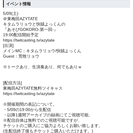
イベント情報
5/09(土)
＠東梅田AZYTATE
キタムラリョウと快賊よっくんの
『あそびGOKORO-第一回-』
19:00配信開始予定
https://twitcasting.tv/azytate
[出演]
メインMC：キタムラリョウ/快賊よっくん
Guest：荒牧リョウ
※トークあり、生演奏あり、何でもありｗ
[配信方法]
東梅田AZYTATE無料ツイキャス
https://twitcasting.tv/azytate
※開催期間の表記について。
・5/09の
19:00から生配信
・以降1週間アーカイブの録画にてご視聴可能。
※
配信自体は無料でのご視聴可能ですが、
チケットのご購入にご協力よろしくお願い致します。
(生配信終了後もチケットご購入いただけます。)