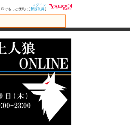
ログイン
IDでもっと便利に[
新規取得
]