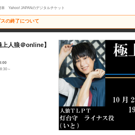
単 Yahoo! JAPANのデジタルチケット
ービスの終了について
0 極上人狼＠online】
3:00
8:30～