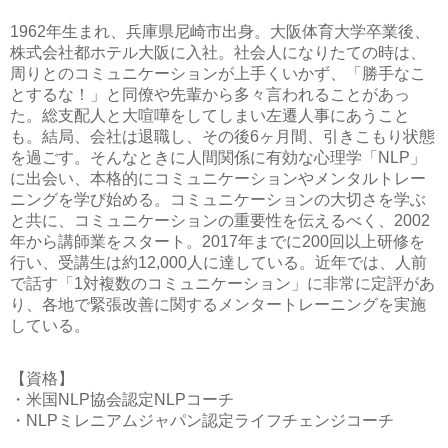
1962年生まれ、兵庫県尼崎市出身。大阪体育大学卒業後、
株式会社都ホテル大阪に入社。社会人になりたての時は、
周りとのコミュニケーションが上手くいかず、「勝手なこ
とするな！」と同僚や先輩から多々言われることがあっ
た。総支配人と大喧嘩をしてしまい左遷人事にあうこと
も。結局、会社は退職し、その後6ヶ月間、引きこもり状態
を過ごす。そんなときに人間関係に有効な心理学「NLP」
に出会い、本格的にコミュニケーションやメンタルトレー
ニングを学び始める。コミュニケーションの大切さを学ぶ
と共に、コミュニケーションの重要性を伝えるべく、2002
年から講師業をスタート。2017年までに200回以上研修を
行い、受講生は約12,000人に達している。近年では、人前
で話す「1対複数のコミュニケーション」に非常に定評があ
り、各地で緊張改善に関するメンタートレーニングを実施
している。
【資格】
・米国NLP協会認定NLPコーチ
・NLPミレニアムジャパン認定ライフチェンジコーチ