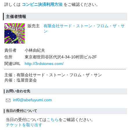
詳しくは
コンビニ決済利用方法
をご確認ください。
主催者情報
販売主
有限会社サード・ストーン・フロム・ザ・サ
ン
責任者
小林由紀夫
住所
東京都世田谷区代沢4-34-10村田ビル2F
関連URL
http://3rdstones.com/
主催：有限会社サード・ストーン・フロム・ザ・サン
共催：塩屋音楽会
お問い合わせ先
inf0@abefuyumi.com
当日の受付について
当日の受付については
こちら
をご確認ください。
チケットを取り出す