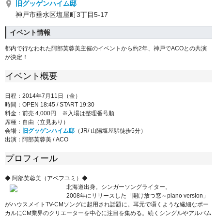
旧グッゲンハイム邸
神戸市垂水区塩屋町3丁目5-17
イベント情報
都内で行なわれた阿部芙蓉美主催のイベントから約2年、神戸でACOとの共演
が決定！
イベント概要
日程
：2014年7月11日（金）
時間
：OPEN 18:45 / START 19:30
料金
：前売 4,000円 ※入場は整理番号順
席種
：自由（立見あり）
会場
：
旧グッゲンハイム邸
（JR/ 山陽塩屋駅徒歩5分）
出演
：阿部芙蓉美 / ACO
プロフィール
◆ 阿部芙蓉美（アベフユミ）◆
北海道出身。シンガーソングライター。
2008年にリリースした「開け放つ窓～piano version」
がハウスメイトTV-CMソングに起用され話題に。耳元で囁くような繊細なボー
カルにCM業界のクリエーターを中心に注目を集める。続くシングルやアルバム