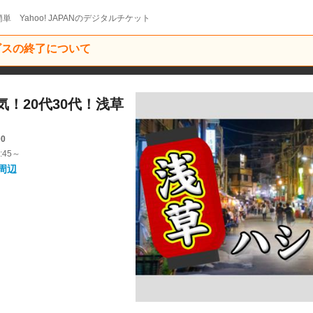
単 Yahoo! JAPANのデジタルチケット
ービスの終了について
気！20代30代！浅草
00
:45～
周辺