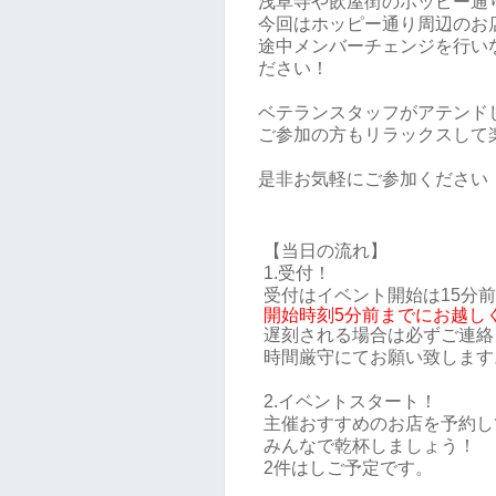
浅草寺や飲屋街のホッピー通
今回はホッピー通り周辺のお
途中メンバーチェンジを行い
ださい！
ベテランスタッフがアテンド
ご参加の方もリラックスして
是非お気軽にご参加ください
【当日の流れ】
1.受付！
受付はイベント開始は15分
開始時刻5分前までにお越し
遅刻される場合は必ずご連絡
時間厳守にてお願い致します
2.イベントスタート！
主催おすすめのお店を予約し
みんなで乾杯しましょう！
2件はしご予定です。