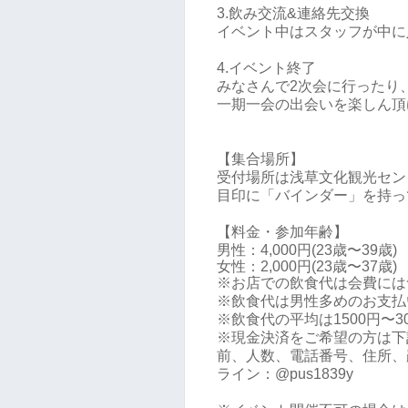
3.飲み交流&連絡先交換
イベント中はスタッフが中に
4.イベント終了
みなさんで2次会に行ったり
一期一会の出会いを楽しん頂
【集合場所】
受付場所は浅草文化観光セン
目印に「バインダー」を持っ
【料金・参加年齢】
男性：4,000円(23歳〜39歳)
女性：
2,000円(23歳〜37歳)
※お店での飲食代は会費には
※飲食代は男性多めのお支払
※飲食代の平均は1500円〜3
※現金決済をご希望の方は下
前、人数、電話番号、住所、
ライン：@pus1839y