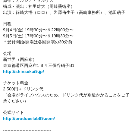
原作：ガルシア・マルケス
構成・演出：神里雄大（岡崎藝術座）
出演：
篠崎大悟（ロロ）、岩澤侑生子（高崎事務所）、池田萌子
日程
9月4日(金) 19時30分〜＆22時00分〜
9月5日(土) 17時00分〜＆19時30分〜
＊受付開始/開場は各回開演の30分前
会場
新世界（西麻布）
東京都港区西麻布1-8-4 三保谷硝子B1
http://shinsekai9.jp/
チケット料金
2,500円＋ドリンク代
（会場がライブハウスのため、ドリンク代が別途かかることをご了
承ください）
公式サイト
http://producelab89.com/
--------------------------------