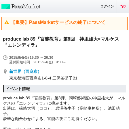
ログイン
【重要】PassMarketサービスの終了について
produce lab 89『官能教育』第8回 神里雄大×マルケス
『エレンディラ』
2015/9/4(金) 19:30 ～ 20:30
受付開始時間 2015/9/4(金) 19:00～
新世界（西麻布）
東京都港区西麻布1-8-4 三保谷硝子B1
イベント情報
produce lab 89『官能教育』第8弾、岡崎藝術座の神里雄大が、マル
ケスの『エレンディラ』に挑みます。
出演は、篠崎大悟（ロロ）、岩澤侑生子（高崎事務所）、池田萌
子。
豪華な顔合わせによる、官能の夜にご期待ください。