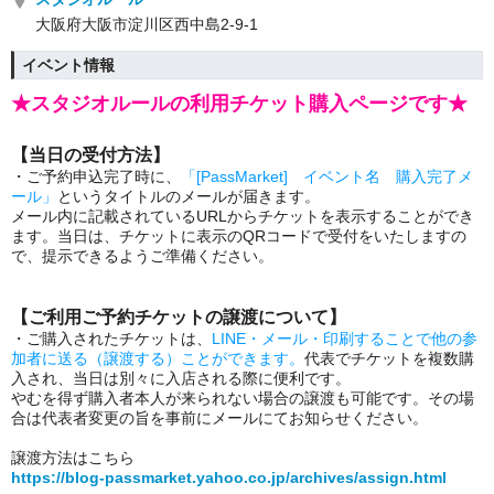
大阪府大阪市淀川区西中島2-9-1
イベント情報
★スタジオルールの利用チケット購入ページです★
【当日の受付方法】
・ご予約申込完了時に、
「[PassMarket] イベント名 購入完了メ
ール」
というタイトルのメールが届きます。
メール内に記載されているURLからチケットを表示することができ
ます。当日は、チケットに表示のQRコードで受付をいたしますの
で、提示できるようご準備ください。
【ご利用ご予約チケットの譲渡について】
・ご購入されたチケットは、
LINE・メール・印刷することで他の参
加者に送る（譲渡する）ことができます。
代表でチケットを複数購
入され、当日は別々に入店される際に便利です。
やむを得ず購入者本人が来られない場合の譲渡も可能です。その場
合は代表者変更の旨を事前にメールにてお知らせください。
譲渡方法はこちら
https://blog-passmarket.yahoo.co.jp/archives/assign.html