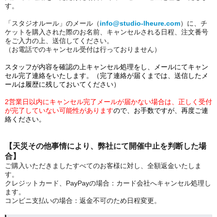
す。
「スタジオルール」のメール（
info@studio-lheure.com
）に、チ
ケットを購入された際のお名前、キャンセルされる日程、注文番号
をご入力の上、送信してください。
（お電話でのキャンセル受付は行っておりません）
スタッフが内容を確認の上キャンセル処理をし、メールにてキャン
セル完了連絡をいたします。（完了連絡が届くまでは、送信したメ
ールは履歴に残しておいてください）
2営業日以内にキャンセル完了メールが届かない場合は、正しく受付
が完了していない可能性があります
ので、お手数ですが、再度ご連
絡ください。
【天災その他事情により、弊社にて開催中止を判断した場
合】
ご購入いただきましたすべてのお客様に対し、全額返金いたしま
す。
クレジットカード、PayPayの場合：カード会社へキャンセル処理し
ます。
コンビニ支払いの場合：返金不可のため日程変更。