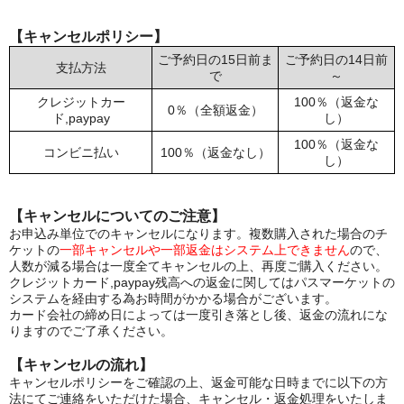
【キャンセルポリシー】
ご予約日の15日前ま
ご予約日の14日前
支払方法
で
～
クレジットカー
100％（返金な
0％（全額返金）
ド,paypay
し）
100％（返金な
コンビニ払い
100％（返金なし）
し）
【キャンセルについてのご注意】
お申込み単位でのキャンセルになります。複数購入された場合のチ
ケットの
一部キャンセルや一部返金はシステム上できません
ので、
人数が減る場合は一度全てキャンセルの上、再度ご購入ください。
クレジットカード,paypay残高への返金に関してはパスマーケットの
システムを経由する為お時間がかかる場合がございます。
カード会社の締め日によっては一度引き落とし後、返金の流れにな
りますのでご了承ください。
【キャンセルの流れ】
キャンセルポリシーをご確認の上、返金可能な日時までに以下の方
法にてご連絡をいただけた場合、キャンセル・返金処理をいたしま