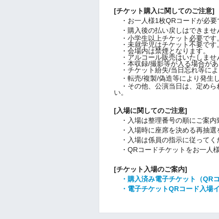
[チケット購入に関してのご注意]
・お一人様1枚QRコードが必要
・購入後の払い戻しはできませ
・小学生以上チケット必要です
・未就学児はチケット不要です
・会場内は禁煙となります。
・アルコール販売はいたしませ
・本収録/撮影等が入る場合があ
・チケット紛失/当日忘れ等によ
・転売/複製/偽造等により発生
・その他、公演当日は、定めら
い。
[入場に関してのご注意]
・入場は整理番号の順にご案内
・入場時に座席を決める再抽選
・入場は係員の指示に従ってく
・QRコードチケットをお一人様
[チケット入場のご案内]
・購入済み電子チケット（QR
・電子チケットQRコード入場