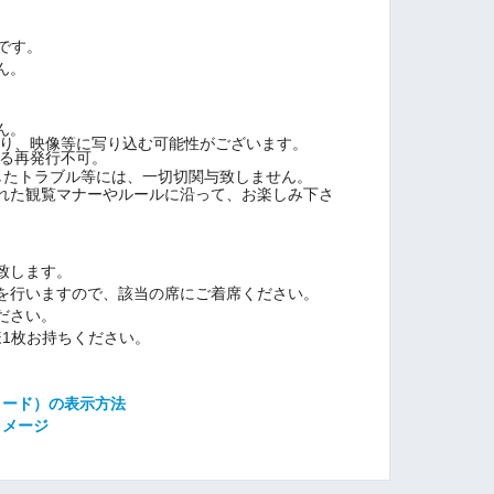
です。
ん。
。
。
ん。
り、映像等に写り込む可能性がございます。
る再発行不可。
したトラブル等には、一切切関与致しません。
れた観覧マナーやルールに沿って、お楽しみ下さ
致します。
を行いますので、該当の席にご着席ください。
ださい。
1枚お持ちください。
コード）の表示方法
イメージ