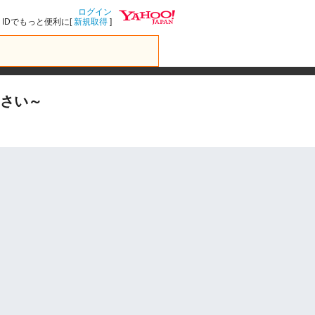
ログイン
IDでもっと便利に[
新規取得
]
なさい～