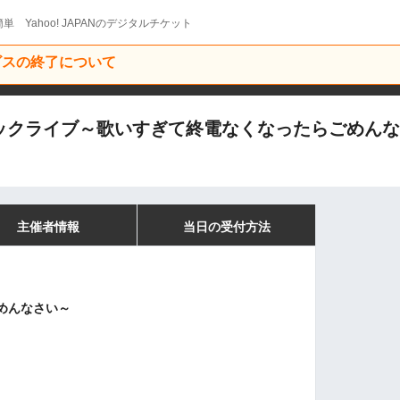
単 Yahoo! JAPANのデジタルチケット
ービスの終了について
ィックライブ～歌いすぎて終電なくなったらごめん
主催者情報
当日の受付方法
めんなさい～