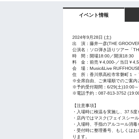
イベント情報
2024年9月28日 (土)
出 演：藤井一彦(THE GROOVER
公演名：ソロ弾き語りツアー「THE HI
時 間：開場18:00／開演18:30
料 金：前売￥4,000-／当日￥4,5
会 場：Music&Live RUFFHOUSE
住 所：香川県高松市常磐町１－
※全席自由、ご来場順でのご案内
※予約受付期間：6/29(土)10:00～9
※電話予約：087-813-3752 (19:0
【注意事項】
・入場時に検温を実施し、37.5
・店内ではマスク(フェイスシール
・入場時、手指のアルコール消毒
・
受付時に整理番号、もしくはお
ります。