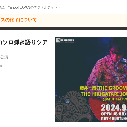
単 Yahoo! JAPANのデジタルチケット
ービスの終了について
RS)ソロ弾き語りツア
高松公演
00