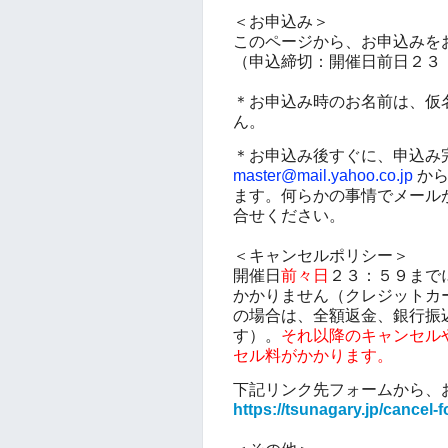
＜お申込み＞
このページから、お申込みを
（申込締切：開催日前日２３
＊お申込み時のお名前は、仮
ん。
＊お申込み後すぐに、申込み
master@mail.yahoo.co.jp
から
ます。
何らかの事情でメール
合せください。
＜キャンセルポリシー＞
開催日
前々日
２３：５９まで
かかりません（クレジットカー
の場合は、全額返金、銀行振
す）。
それ以降のキャンセル
セル料がかかります。
下記リンク先フォームから、
https://tsunagary.jp/cancel-