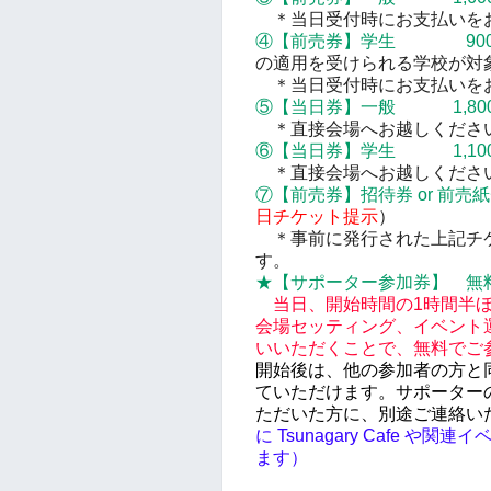
＊当日受付時にお支払いを
④
【前売券】
学生 90
の適用を受けられる学校が対
＊当日受付時にお支払いを
⑤【当日券】一般 1,80
＊直接会場へお越しください
⑥【当日券】学生 1,10
＊
直接会場へお越しくださ
⑦【前売券】
招待券 or 前売
日チケット提示
）
＊事前に発行された上記チケ
す。
★【サポーター参加券】 無
当日、開始時間の1時間半
会場セッティング、イベント
いいただくことで、無料でご
開始後は、他の参加者の方と
ていただけます。サポーター
ただいた方に、別途ご連絡い
に Tsunagary Cafe
ます）