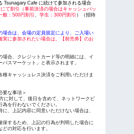
sunagary Cafe に続けて参加される場合
付にて割引（事前決済の場合はキャッシュバッ
一般：500円割引
、
学生：300円割引
）（招待
）
の場合は、会場の定員規定により、ご入場い
確実に参加されたい場合は、【前売券】のお
。
の場合、クレジットカード等の明細には、イ
ーパスマーケット」と表示されます。
各種キャッシュレス決済をご利用いただけま
必要な事項＞
知り合った方に対して、後日を含めて、ネットワークビ
行為を行わないでください。
時に、上記内容に同意いただけない場合は、
確保するため、上記の行為が判明した場合に
などの対応を行います。