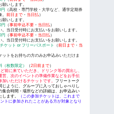
お願いします。
0円
（高校・専門学校・大学など、通学定期券
象。
前日まで
・
当日払
）
お願いします。
0円
（
事前申込不要
・
当日払
）
。当日受付時にお支払いをお願いします。
0円
（
事前申込不要
・
当日払
）
い。当日受付時にお支払いをお願いします。
紙チケット or フリーパスポート
（
前日まで
・
当
ットをお持ちの方のみお申込みいただけま
料（枚数限定）
（
2
日前まで
）
ほど前に来ていただき、ドリンク等の買出し、
運営、次のイベントの準備作業などをお手伝
参加いただけるチケットです。
フリートーク
同じように、グループに入っておしゃべりし
の集合時間・場所などの詳細は、お申込みい
たします。
（この参加チケットは、これまで
 や関連イベントに参加されたことがある方が対象となり