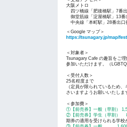
大阪メトロ
四ツ橋線「肥後橋駅」7番出
御堂筋線「淀屋橋駅」13番
中央線「本町駅」28番出口
＜Google マップ＞
https://tsunagary.jp/map/fes
＜対象者＞
Tsunagary Cafe の
参加いただけます。（LGBT
＜受付人数＞
25名程度まで
（定員が限られているため、
さいますようお願いいたしま
＜参加費＞
①
【前売券】
一般（早割） 1,
②
【前売券】
学生（早割） 8
期券の適用を受けられる学校
③
【前売券】
一般 1,60