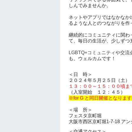
しんでみませんか。
ネットやアプリではなかなか
るような人とのつながりを作
継続的にコミュニティに関わ
て、毎日の生活が、少しずつ
LGBTQ+コミュニティや交
も、ウェルカムです！
＜日 時＞
２０２４年５月２５
日（土）
１３：００～１５：００頃ま
（入室開始 １２：４５）
※for G と同日開催となり
＜場 所＞
フェスタ京町堀
大阪市西区京町堀1-7-18
アン
＜交通アクセス＞