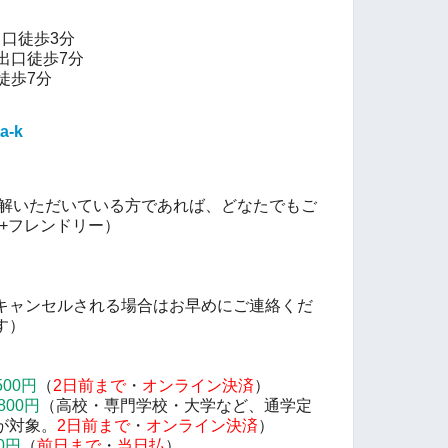
口徒歩3分
出口徒歩7分
徒歩7分
ta-k
趣旨をご理解いただいている方であれば、どなたでもご
Q+フレンドリー）
キャンセルされる場合はお早めにご連絡くだ
す）
500円
（
2
日前まで
・
オンライン決済
）
00円
（高校・専門学校・大学など、通学定
が対象。
2
日前まで
・
オンライン決済
）
0円
（
前日まで
・
当日払
）