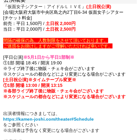
『仮面女子シアター：アイドルＬＩＶＥ』
(土日祝公演)
[会場]大阪府大阪市中央区島之内2丁目6-34 仮面女子シアター
[チケット料金]
前売：平日 1,500円 /
土日祝 2,000円
当日：平日 2,000円 /
土日祝 2,500円
間隔の確保の為、人数制限をさせて頂いております。
ご迷惑をお掛けしますがご理解いただければ幸いです。
[平日公演]
※5月1日から平日1部制※
①1部 開場 18:45 / 開演 19:00
※ライブ終了後に物販・チェキ会がございます
※スケジュールの都合などにより変更になる場合がございます
[土日祝公演]※タイムテーブル変更※
①1部 開場 13:00 / 開演 13:15
※各部ライブ終了後に物販・チェキ会がございます
※スケジュールの都合などにより変更になる場合がございます
出演者情報につきましては、
https://kamen-joshi.com/theater#Schedule
をご参照ください
※出演者は予告なく変更になる場合がございます