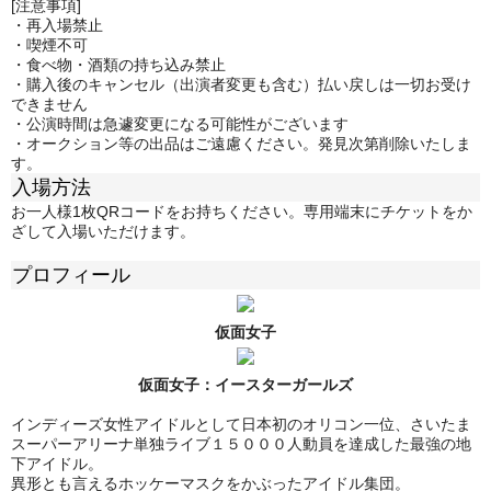
[注意事項]
・再入場禁止
・喫煙不可
・食べ物・酒類の持ち込み禁止
・購入後のキャンセル（出演者変更も含む）払い戻しは一切お受け
できません
・公演時間は急遽変更になる可能性がございます
・オークション等の出品はご遠慮ください。発見次第削除いたしま
す。
入場方法
お一人様1枚QRコードをお持ちください。専用端末にチケットをか
ざして入場いただけます。
プロフィール
仮面女子
仮面女子：
イースターガールズ
インディーズ女性アイドルとして日本初のオリコン一位、さいたま
スーパーアリーナ単独ライブ１５０００人動員を達成した最強の地
下アイドル。
異形とも言えるホッケーマスクをかぶったアイドル集団。