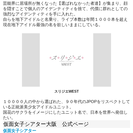
芸能界に居場所が無くなった【選ばれなかった者達】が集まり、顔
を隠すことで個人のアイデンティティを捨て、代償に群れとしての
強烈なアイデンティティを手に入れた。
自らを地下アイドルと名乗り、ライブ本数は年間１０００本を超え
現在地下アイドル最強の名を欲しいままにしている。
スリジエWEST
１００００人の中から選ばれた、９０年代のJPOPをリスペクトして
いる正統派美少女アイドルユニット。
国花のサクラをイメージにしたユニット名で、日本を世界へ発信し
たい。
仮面女子シアター大阪 公式ページ
仮面女子シアター