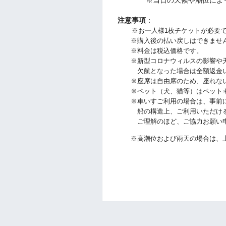
※当日の天候や潮位によって
注意事項
：
※お一人様1枚チケットが必要
※購入後の払い戻しはできませ
※料金は税込価格です。
※新型コロナウィルスの影響や天
欠航となった場合は全額返金い
※座席は自由席のため、座れない
※ペット（犬、猫等）はペットキ
※車いすご利用の場合は、事前に
船の構造上、ご利用いただける
ご理解のほど、ご協力お願い申
※高潮位および雨天の場合は、上