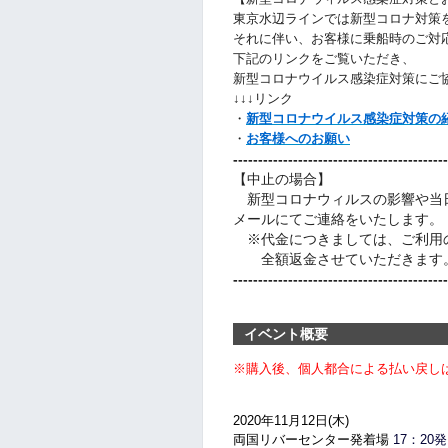
東京水辺ラインでは新型コロナ対策
それに伴い、お客様に乗船時のご対
下記のリンクをご覧いただき、
新型コロナウイルス感染症対策にご
↓↓↓リンク
・
新型コロナウイルス感染症対策の
・
お客様へのお願い
-------------------------------------------
【中止の場合】
新型コロナウィルスの影響や当
メールにてご連絡をいたします。
※代金につきましては、ご利用
全額返金させていただきます。
-------------------------------------------
イベント概要
※購入後、個人都合による
払い戻し
2020年11月12日(木)
両国リバーセンター発着場
17：20発