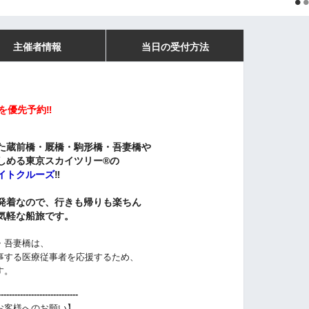
主催者情報
当日の受付方法
を優先予約‼
た蔵前橋・厩橋・駒形橋・吾妻橋や
しめる東京スカイツリー®の
イトクルーズ
‼
発着なので、行きも帰りも楽ちん
気軽な船旅です。
・吾妻橋は、
事する医療従事者を応援するため、
す。
-----------------------------
お客様へのお願い】