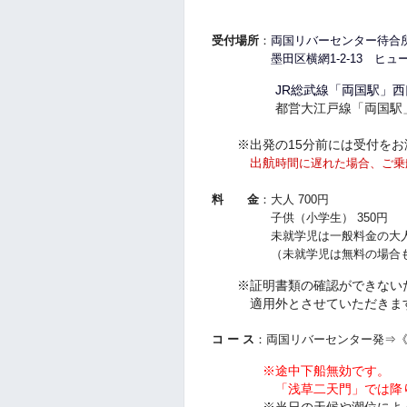
受付場所
：
両国リバーセンター待合
墨田区横網1-2-13 ヒュー
JR総武線「両国駅」西口
都営大江戸線「両国駅」A
※出発の15分前には受付をお
出航
時間に遅れた場合、ご乗
料 金
：大人 700円
子供（小学生） 350円
未就学児は一般料金の大人1
（未就学児は無料の場合もチ
※証明書類の確認ができないた
適用外とさせていただきま
コ ー ス
：両国リバーセンター発⇒
※途中下船無効です。
「浅草二天門」では降りな