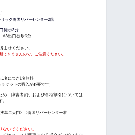
所
リック両国リバーセンター2階
徒歩3
分
3出口徒歩6分
済ませください。
船できませんので、ご注意ください。
名につき1名無料
ケットの購入が必要です）
め、障害者割引および各種割引については
す。
《浅草二天門》⇒両国リバーセンター着
いでください。