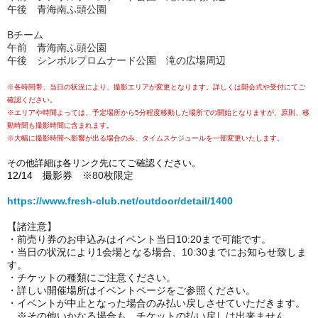
午後 青海南ふ頭公園
Bチーム
午前 青海南ふ頭公園
午後 シンボルプロムナード公園 滝の広場周辺
※各時間帯、当日の状況により、撮影エリアが変更となります。詳しくは開会式や受付にてご
確認ください。
※エリアや時間よっては、予定場所から5分程度移動した場所での開始となりますが、原則、移
動時間も撮影時間に含まれます。
※大幅に撮影時間へ影響が出る場合のみ、タイムスケジュールを一部変更いたします。
その他詳細は各リンク先にてご確認ください。
12/14
撮影券
※80枚限定
https://www.fresh-club.net/outdoor/detail/1400
【諸注意】
・前売り券のお申込みはイベント当日10:20まで可能です。
・
当日の状況により1会場となる場合、10:30までにお知らせ致しま
す。
・チケットの種類にご注意ください。
・詳しい開催場所はイベントページをご参照ください。
・イベントが中止となった場合のみ払い戻しさせていただきます。
※その他いかなる場合も、チケットの払い戻しは出来ません。