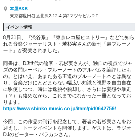
本屋B&B
東京都世田谷区北沢2-12-4 第2マツヤビル２F
イベント情報
8月31日、『渋谷系』『東京レコ屋ヒストリー』などで知ら
れる音楽ジャーナリスト・若杉実さんの新刊『裏ブルーノ
ート』が発売されました。
同書は、DJ世代の論客・若杉実さんが、独自の視点でジャ
ズの名門レーベル・ブルーノートのアルバムを論評したも
の。とはいえ、あまたある王道のブルーノート本とは異な
り、音楽だけにとどまらない幅広い知識と視野を自由自在
に駆使しつつ、時には逸脱や脱却し、さらには妄想や暴走
（？）も絡めながら、これまでになかった一冊となってお
ります。
https://www.shinko-music.co.jp/item/pid0642759/
今回、この作品の刊行を記念して、著者の若杉実さんをお
迎えし、トークイベントを開催します。ゲストは、ラジオ
DJのピーター・バラカンさん。