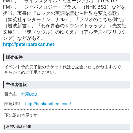
FM）、「ライフスタイル・ミュージアム」（TOKYO
FM）、「ジャパノロジー・プラス」（NHK BS1）などを
担当。著書に『ロックの英詞を読む～世界を変える歌』
（集英社インターナショナル）、『ラジオのこちら側で』
（岩波新書）、『わが青春のサウンドトラック』（光文社
文庫）、『魂（ソウル）のゆくえ』（アルテスパブリッシ
ング）などがある。
http://peterbarakan.net
販売条件
イベント予約完了後のチケット代はご返金いたしかねますので、
あらかじめご了承ください。
主催者情報
販売主
本屋B&B
関連URL
http://bookandbeer.com/
下北沢の本屋です
お問い合わせ先