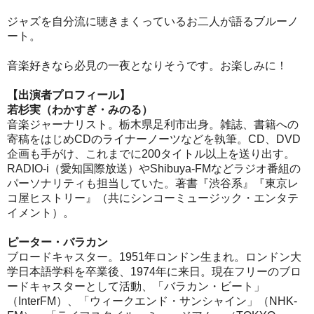
ジャズを自分流に聴きまくっているお二人が語るブルーノ
ート。
音楽好きなら必見の一夜となりそうです。お楽しみに！
【出演者プロフィール】
若杉実（わかすぎ・みのる）
音楽ジャーナリスト。栃木県足利市出身。雑誌、書籍への
寄稿をはじめCDのライナーノーツなどを執筆。CD、DVD
企画も手がけ、これまでに200タイトル以上を送り出す。
RADIO-i（愛知国際放送）やShibuya-FMなどラジオ番組の
パーソナリティも担当していた。著書『渋谷系』『東京レ
コ屋ヒストリー』（共にシンコーミュージック・エンタテ
イメント）。
ピーター・バラカン
ブロードキャスター。1951年ロンドン生まれ。ロンドン大
学日本語学科を卒業後、1974年に来日。現在フリーのブロ
ードキャスターとして活動、「バラカン・ビート」
（InterFM）、「ウィークエンド・サンシャイン」（NHK-