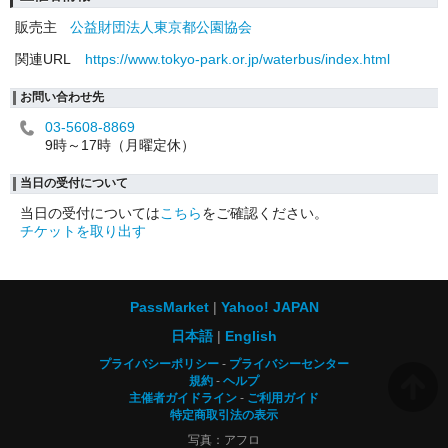
販売主
公益財団法人東京都公園協会
関連URL
https://www.tokyo-park.or.jp/waterbus/index.html
お問い合わせ先
03-5608-8869
9時～17時（月曜定休）
当日の受付について
当日の受付については
こちら
をご確認ください。
チケットを取り出す
PassMarket
Yahoo! JAPAN
日本語
English
プライバシーポリシー
プライバシーセンター
規約
ヘルプ
主催者ガイドライン
ご利用ガイド
特定商取引法の表示
写真：アフロ