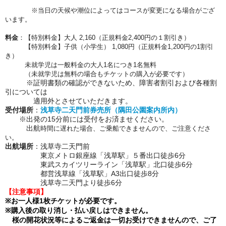
※当日の天候や潮位によってはコースが変更になる場合がござ
います。
料金
：【特別料金】大人 2,160（正規料金2,400円の１割引き）
【特別料金】子供（小学生） 1,080円（正規料金1,200円の1割引
き）
未就学児は一般料金の大人1名につき1名無料
（未就学児は無料の場合もチケットの購入が必要です）
※証明書類の確認ができないため、障害者割引および各種割
引については
適用外とさせていただきます。
受付場所
：
浅草寺二天門前券売所（隅田公園案内所内）
※出発の15分前には受付をお済ませください。
出航
時間に遅れた場合、ご乗船できませんので、ご注意くださ
い。
出航場所
：浅草寺二天門前
東京メトロ銀座線「浅草駅」５番出口徒歩6分
東武スカイツリーライン「浅草駅」北口徒歩6分
都営浅草線「浅草駅」A3出口徒歩8分
浅草寺二天門より徒歩6分
【注意事項】
※お一人様1枚チケットが必要です。
※購入後の取り消し・払い戻しはできません。
桜の開花状況等によるご返金は一切お受けできませんので、ご了