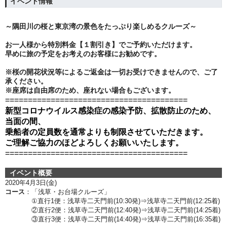
イベント情報
～隅田川の桜と東京湾の景色をたっぷり楽しめるクルーズ～
お一人様から特別料金【１割引き】でご予約いただけます。
早めに旅の予定をお考えのお客様にお勧めです。
※桜の開花状況等によるご返金は一切お受けできませんので、ご了
承ください。
※座席は自由席のため、座れない場合もございます。
========================================
新型コロナウイルス感染症の感染予防、拡散防止のため、
当面の間、
乗船者の定員数を通常よりも制限させていただきます。
ご理解ご協力のほどよろしくお願いいたします。
========================================
イベント概要
2020年4月3
日(金)
コース
：「浅草・お台場クルーズ」
①直行1便：浅草寺二天門前(10:30発)⇒浅草寺二天門前(12:25着)
②直行2便：浅草寺二天門前(12:40発)⇒浅草寺二天門前(14:25着)
③
直行3便：浅草寺二天門前(14:40発)⇒浅草寺二天門前(16:35着)