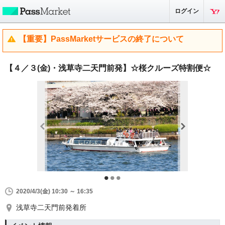
ログイン
【重要】PassMarketサービスの終了について
【４／３(金)・浅草寺二天門前発】☆桜クルーズ特割便☆
2020/4/3(金) 10:30 ～ 16:35
浅草寺二天門前発着所