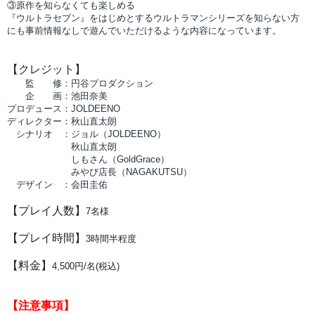
③
原作を知らなくても楽しめる
『ウルトラセブン』をはじめとするウルトラマンシリーズを知らない方
にも事前情報なしで遊んでいただけるような内容になっています。
【クレジット】
監 修：円谷プロダクション
企 画：池田奈美
プロデュース：JOLDEENO
ディレクター：秋山直太朗
シナリオ ：ジョル（JOLDEENO）
秋山直太朗
しもさん（GoldGrace）
みやび店長（NAGAKUTSU）
デザイン ：会田圭佑
【プレイ人数】
7
名様
【プレイ時間】
3時間半程度
【料金】
4,500円/名(税込)
【注意事項】