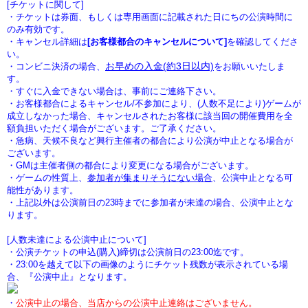
[チケットに関して]
・チケットは券面、もしくは専用画面に記載された日にちの公演時間に
のみ有効です。
・キャンセル詳細は
[お客様都合のキャンセルについて]
を確認してくださ
い。
お早めの入金(約3日以内)
・コンビニ決済の場合、
をお願いいたしま
す。
・すぐに入金できない場合は、事前にご連絡下さい。
・お客様都合によるキャンセル/不参加により、(人数不足により)ゲームが
成立しなかった場合、キャンセルされたお客様に該当回の開催費用を全
額負担いただく場合がございます。ご了承ください。
・急病、天候不良など興行主催者の都合により公演が中止となる場合が
ございます。
・GMは主催者側の都合により変更になる場合がございます。
・ゲームの性質上、
参加者が集まりそうにない場合
、公演中止となる可
能性があります。
・上記以外は公演前日の23時までに参加者が未達の場合、公演中止とな
ります。
[人数未達による公演中止について]
・公演チケットの申込(購入)締切は公演前日の23:00迄です。
・23:00を越えて以下の画像のようにチケット残数が表示されている場
合、『公演中止』となります。
・
公演中止の場合、当店からの公演中止連絡はございません。