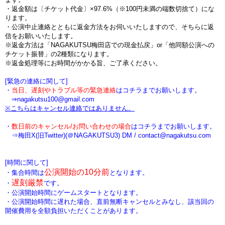
・
返金額は〔チケット代金〕×97.6%（※100円未満の端数切捨て
）にな
ります。
・公演中止連絡とともに返金方法をお伺いいたしますので、そちらに返
信をお願いいたします。
※返金方法は「NAGAKUTSU梅田店での現金払戻」or「他同額公演への
チケット振替」の2種類になります。
※返金処理等にお時間がかかる旨、ご了承ください。
[緊急の連絡に関して]
・
当日、遅刻やトラブル等の緊急連絡
はコチラまでお願いします。
⇒nagakutsu100@gmail.com
※こちらはキャンセル連絡ではありません。
・
数日前のキャンセル/お問い合わせの場合
は
コチラまでお願いします。
⇒梅田X(旧Twitter)(＠NAGAKUTSU3) DM /
contact@nagakutsu.com
[時間に関して]
公演開始の10分前
・集合時間は
となります。
遅刻厳禁
・
です。
・公演開始時間にゲームスタートとなります。
・公演開始時間に
遅れた場合、直前無断キャンセルとみなし、該当回の
開催費用を全額負担
いただくことがあります。