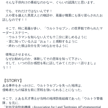
そんな子供向けの番組なのかなー、ぐらいの認識だと思います。
でも、
それだけではないんです！
人や星を越えた
異星人との物語や、葛藤が幾重にも張り巡らされたお
話しなのです！！
そこで、特に葛藤が多い、「ウルトラセブン」の世界観で作られたマ
ーダーミステリー。
・ウルトラマンを知らない人でも十二分に楽しめるように
・逆に知っている人は『おぉ！』と感動するように
・終わった後は自分を見つめなおせるように
後悔はさせません。
なぜお勧めなのか、体験してその意味を知って下さい。
そして、いつの日か感想を私に話してみてください！語りましょ
う！！
【STORY】
ある事件をきっかけに、ウルトラセブンを失った地球は、
侵略者たちの猛攻を前に苦戦を強いられることになった。
そこで、とある天才博士が当時の地球防衛組織であった
「ウルトラ警備
隊」を元に、
「対外宇宙防衛機構
（Association for Land Territories &
Extraterrestrial