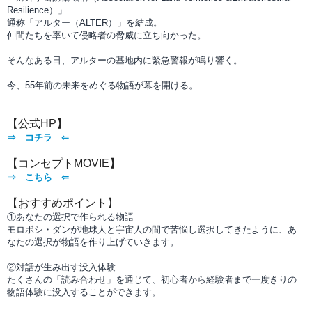
Resilience）」
通称「アルター（ALTER）」を結成。
仲間たちを率いて侵略者の脅威に立ち向かった。
そんなある日、アルターの基地内に緊急警報が鳴り響く。
今、55年前の未来をめぐる物語が幕を開ける。
【公式HP】
⇒ コチラ ⇐
【コンセプトMOVIE】
⇒ こちら ⇐
【おすすめポイント
】
①
あなたの選択で作られる物語
モロボシ・ダンが地球人と宇宙人の間で苦悩し選択してきたように、あ
なたの選択が物語を作り上げていきます。
②対話が生み出す没入体験
たくさんの「読み合わせ」を通じて、初心者から経験者まで一度きりの
物語体験に没入することができます。