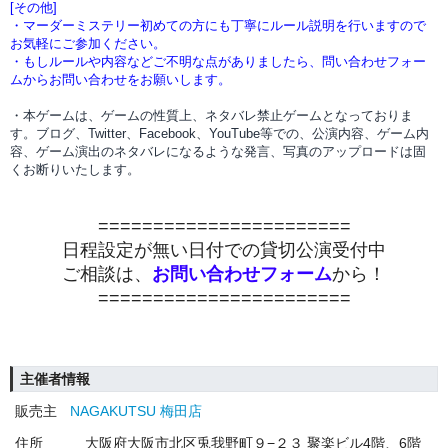
[その他]
・マーダーミステリー初めての方にも丁寧にルール説明を行いますので
お気軽にご参加ください。
・もしルールや内容などご不明な点がありましたら、問い合わせフォー
ムからお問い合わせをお願いします。
・本ゲームは、ゲームの性質上、ネタバレ禁止ゲームとなっておりま
す。ブログ、Twitter、Facebook、YouTube等での、
公演内容、
ゲーム内
容、ゲーム演出のネタバレになるような発言、写真のアップロードは固
くお断りいたします。
=======================
日程設定が無い日付での貸切公演受付中
ご相談は、
お問い合わせフォーム
から！
=======================
主催者情報
販売主
NAGAKUTSU 梅田店
住所
大阪府大阪市北区兎我野町９−２３ 聚楽ビル4階、6階