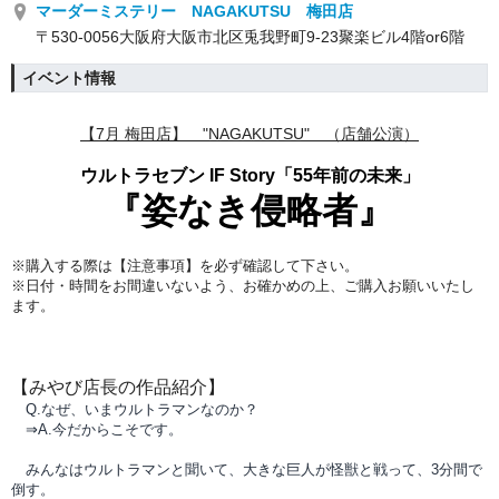
マーダーミステリー NAGAKUTSU 梅田店
〒530-0056大阪府大阪市北区兎我野町9-23聚楽ビル4階or6階
イベント情報
【7月
梅田店】 "NAGAKUTSU" （店舗公演）
ウルトラセブン IF Story「55年前の未来」
『姿なき侵略者』
※購入する際は【注意事項】を必ず確認して下さい。
※日付・時間をお間違いないよう、
お確かめの上、ご購入お願いいたし
ます。
【みやび店長の作品紹介
】
Q.なぜ、いまウルトラマンなのか？
⇒A.今だからこそです。
みんなはウルトラマンと聞いて、大きな巨人が怪獣と戦って、3分間で
倒す。