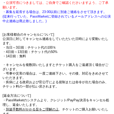
・
公演可否につきましては、ご自身でご確認くださいますよう、ご了承
願います。
・募集を延長する場合は、23:00以前に別途ご連絡をさせて頂きます。
(従来行っていた、PassMarketに登録されているメールアドレスへの公演
中止連絡は廃止致しました。)
[お客様都合のキャンセルについて]
公演日に対してキャンセル連絡をしていただいた日時により変動いたし
ます。
・当日～3日前：チケット代の100％
・4日前～13日前：チケット代の50%
・14日前：無料
・キャンセルを複数回いたしますとチケット購入をご遠慮頂く場合がご
ざいます。
・弔事や災害の場合は、一度ご連絡下さい。その後、対応をきめさせて
いただきます。
・疾病による政府および官公庁による規制または命令が出た場合のみ、
チケット料の一部が払い戻されます。
[返金方法について]
・PassMarketのシステムより、クレジット/PayPay決済をキャンセル処
理し、返金いたします。
・
別途手数料がかかる旨をご理解の上
、チケットのご購入お願いいたし
ます。