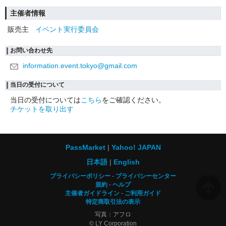
主催者情報
販売主
イベント実行委員会
お問い合わせ先
information.event.tokyo@gmail.com
当日の受付について
当日の受付については
こちら
をご確認ください。
チケットを取り出す
PassMarket
Yahoo! JAPAN
日本語
English
プライバシーポリシー
プライバシーセンター
規約
ヘルプ
主催者ガイドライン
ご利用ガイド
特定商取引法の表示
写真：アフロ
© LY Corporation