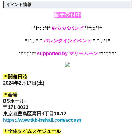
イベント情報
販売受付中
*†*:;:*†*
#ババババンビ
*†*:;:*†*
*†*:;:*†
*
バレンタインイベント
*†*:;:*†*
*†*:;:*†
*
supported by
マリームーン
*†*:;:*†*
＊
開催日時
2024年2月17日(土)
＊会場
BSホール
〒171-0033
東京都豊島区高田3丁目10-12
https://www.tkb-bshall.com/access
＊全体
タイムスケジュール