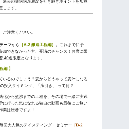
、過去の受講講座履歴を引き継ぎポイントを加算
定します。
。
、ご注意ください。
テーマから
［A-2 醸造工程編］
。これまでに予
参加できなかった方、受講のチャンス！お席に限
 40名限定
となります。
工程編 】
ているのでしょう？麦からどうやって麦汁になる
プの投入タイミング、「滓引き」 って何？
糖化から煮沸までの工程を、その場で一緒に実践
学に行った気になれる独自の動画も最後にご覧い
作業は圧巻ですよ！
毎回大人気のテイスティング・セミナー
［B-2