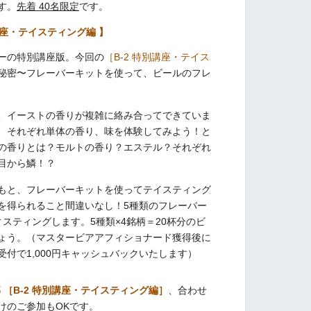
す。
先着 40名限定
です。
別講座・テイスティング編 】
ーの特別講座版。今回の
［B-2 特別講座・テイス
秘密〜フレーバーキットを使って、ビールのフレ
、イーストの香りが複雑に絡み合ってできていま
、それぞれ単体の香り、味を体験してみよう！と
の香りとは？モルトの香り？エステル？それぞれ
目から鱗！？
もと、フレーバーキットを使ってテイスティング
を得られること間違いなし！5種類のフレーバー
スティングします。5種類×4銘柄＝20杯分のビ
ょう。（マスタービアアフィショナード獲得後に
付で1,000円キャッシュバックいたします）
部 ［B-2 特別講座・テイスティング編］
、合わせ
けのご参加もOKです。