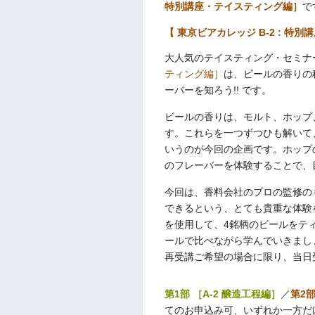
特別講座・テイスティング編］
で
【 東京ビアカレッジ B-2 : 特
大人気のテイスティング・セミナ
ティング編］
は、ビールの香りの
ーバーを知ろう!! です。
ビールの香りは、モルト、ホップ
す。これらを一つずつひも解いて
いうのが今回の企画です。ホップ
のフレーバーを体験することで、
今回は、香料会社のプロの監修の
できるという、とても貴重な体験
を使用して、4銘柄のビールをティ
ールで比べながら学んでいきまし
再受講ご希望の場合に限り、当日受
第1部 ［A-2 醸造工程編］
／
第2
てのお申込み可、いずれか一方だ