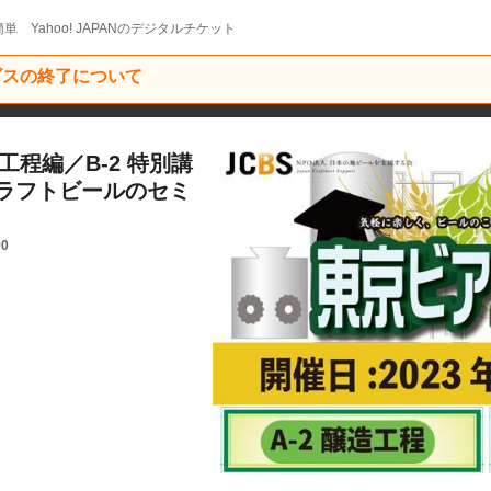
単 Yahoo! JAPANのデジタルチケット
ービスの終了について
工程編／B-2 特別講
ラフトビールのセミ
00