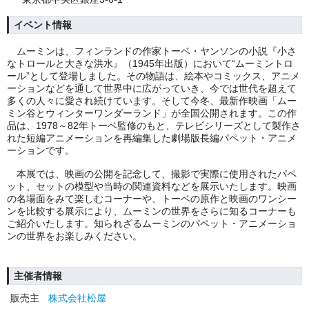
イベント情報
ムーミンは、フィンランドの作家トーベ・ヤンソンの小説『小さ
なトロールと大きな洪水』（1945年出版）において“ムーミントロ
ール”として登場しました。その物語は、絵本やコミックス、アニメ
ーションなどを通して世界中に広がっていき、今では世代を超えて
多くの人々に愛され続けています。そして今冬、最新作映画「ムー
ミン谷とウィンターワンダーランド」が全国公開されます。この作
品は、1978～82年トーベ監修のもと、テレビシリーズとして製作さ
れた短編アニメーションを再編集した劇場版長編パペット・アニメ
ーションです。
本展では、映画の公開を記念して、撮影で実際に使用されたパペ
ット、セットの模型や当時の関連資料などを展示いたします。映画
の名場面をみて楽しむコーナーや、トーベの原作と映画のワンシー
ンを比較する展示により、ムーミンの世界をさらに知るコーナーも
ご紹介いたします。知られざるムーミンのパペット・アニメーショ
ンの世界をお楽しみください。
主催者情報
販売主
株式会社松屋