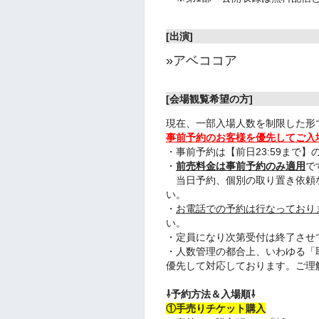
[出演]
»
アベココア
[会場観覧希望の方]
現在、一部入場人数を制限した形
事前予約のお客様を優先してご入
・事前予約は【前日23:59まで
・
前売料金は事前予約のみ適用
で
当日予約、個別の取り置き依頼
い。
・
お電話での予約は行なっており
い。
・定員になり次第受付は終了させ
・人数管理の都合上、いわゆる「
優先して対応しております。ご理
⇩予約方法＆入場順⇩
①手売りチケット購入