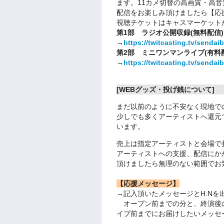
ます。11カメ切替の高画質・高
配信をお楽しみ頂けましたら【応
視聴チケットはキャスマーケット
第1部 ラジオ公開収録(無料配信)
→
https://twitcasting.tv/sendai
第2部 ミニワンマンライブ(有料
→
https://twitcasting.tv/sendai
[WEBグッズ・投げ銭について]
まだ以前のように不安なく現地で
少しでも多くアーティストへ還元
います。
売上は指定アーティストと会場で
アーティストへの支援、配信にか
頂けましたら無理のない範囲でお
【応援メッセージ】
→記入頂いたメッセージとH.Nを
オープン前までの分と、終演後
イブ前までにお届けしたいメッセ