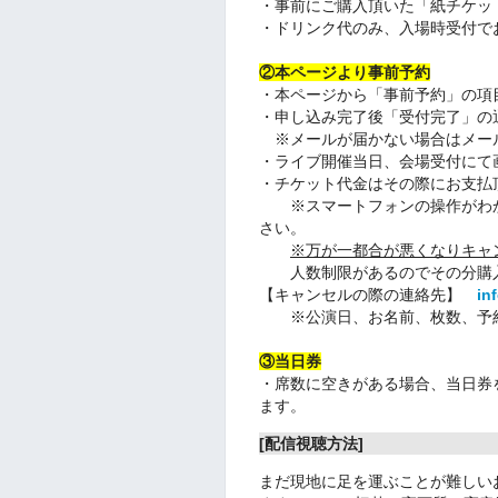
・事前にご購入頂いた「紙チケッ
・ドリンク代のみ、入場時受付で
②本ページより事前予約
・本ページから「事前予約」の項
・申し込み完了後「受付完了」の
※メールが届かない場合はメー
・ライブ開催当日、会場受付にて
・チケット代金はその際にお支払
※スマートフォンの操作がわか
さい。
※万が一都合が悪くなりキャ
人数制限があるのでその分購入
【キャンセルの際の連絡先】
in
※公演日、お名前、枚数、予約
③当日券
・席数に空きがある場合、当日券を
ます。
[配信視聴方法]
まだ現地に足を運ぶことが難しい