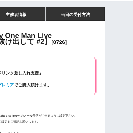
主催者情報
当日の受付方法
One Man Live
抜け出して #2】
[0726]
ドリンク差し入れ支援」
プレミア
でご購入頂けます。
。
ahoo.co.jp
からのメール受信ができるように設定下さい。
の設定をご確認お願いします。