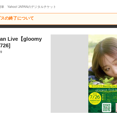
単 Yahoo! JAPANのデジタルチケット
ービスの終了について
n Live【gloomy
26]
59