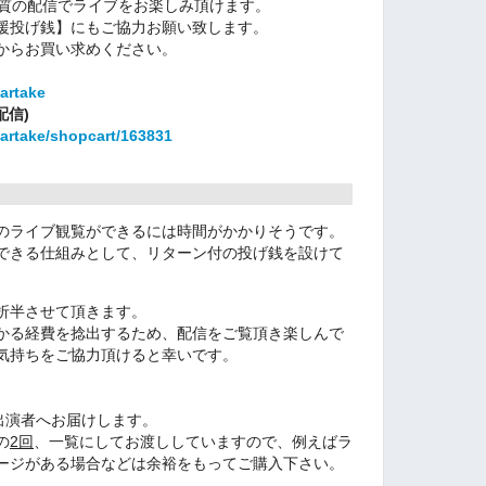
音質の配信でライブをお楽しみ頂けます。
援投げ銭】にもご協力お願い致します。
からお買い求めください。
bartake
配信)
bartake/shopcart/163831
のライブ観覧ができるには時間がかかりそうです。
できる仕組みとして、リターン付の投げ銭を設けて
折半させて頂きます。
かる経費を捻出するため、配信をご覧頂き楽しんで
気持ちをご協力頂けると幸いです。
出演者へお届けします。
の
2回
、一覧にしてお渡ししていますので、例えばラ
ージがある場合などは余裕をもってご購入下さい。