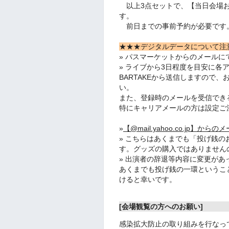
以上3点セットで、【当日会場お
す。
前日までの事前予約が必要です
★★★デジタルデータについて注
» パスマーケットからのメールに
» ライブから3日程度を目安に各
BARTAKEから送信しますので
い。
また、登録時のメールを受信でき
特にキャリアメールの方は設定ご
»
【@mail.yahoo.co.jp
» こちらはあくまでも「投げ銭
す。グッズの購入ではありません
» 出演者の辞退等内容に変更が
あくまでも投げ銭の一環というこ
けると幸いです。
[会場観覧の方へのお願い]
感染拡大防止の取り組みを行なっ