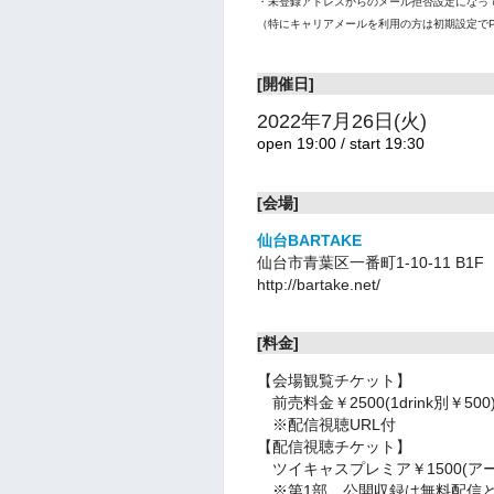
・未登録アドレスからのメール拒否設定になっ
（特にキャリアメールを利用の方は初期設定で
[開催日]
2022年7月26日(火)
open 19:00 / start 19:30
[会場]
仙台BARTAKE
仙台市青葉区一番町1-10-11 B1F
http://bartake.net/
[料金]
【会場観覧チケット】
前売料金￥2500(1drink別￥500
※配信視聴URL付
【配信視聴チケット】
ツイキャスプレミア￥1500(アー
※第1部 公開収録は無料配信