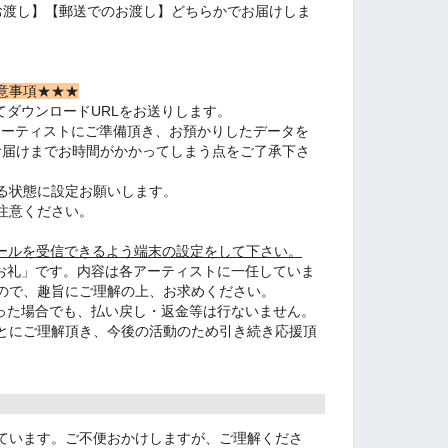
渡し】【郵送でのお渡し】どちらかでお届けしま
。
意事項★★★
てダウンロードURLをお送りします。
アーティストにご準備頂き、お預かりしたデータを
、お届けまでお時間がかかってしまう点をご了承下さ
る状態に設定お願いします。
注意ください。
】からのメールを受信できるよう端末の設定をして下さい。
のお礼」です。内容は各アーティストに一任していま
ので、趣旨にご理解の上、お求めください。
あった場合でも、払い戻し・返金等は行ないません。
とにご理解頂き、今後の活動のため引き続き応援頂
ています。ご不便おかけしますが、ご理解くださ