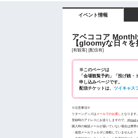
イベント情報
アベココア Monthly 
【gloomyな日々を
[有観客] [配信有]
※このページは
「会場観覧予約」「投げ銭・
申し込みページです。
配信チケットは、
ツイキャス
※注意事項※
リターングッズは
メールでのお渡し
となります
登録時のアドレスにお送りしますので、
@mail.y
購入時の確認メールが届いていない場合は携帯
・迷惑メールフォルダに移動していませんか？