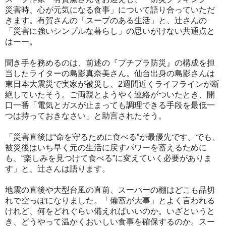
災害時、心が元気になる食事」について語り合っていただ
きます。有賀さんの「スープのある生活」と、辻さんの
「災害に強いシンプルな暮らし」の思いがけない共通点と
はーー。
聞き手を務めるのは、前述の『プチプラ防災』の構成を担
当したライターの島影真奈美さん。仙台出身の島影さんは
東日本大震災で実家が被災し、2週間近くライフラインが断
絶していたそう。ご両親とようやく連絡がついたとき、開
口一番「電気とガスが止まっても調理できる手段を最低一
つは持っておきなさい」と助言されたそう。
「災害直後は“命を守るために食べる”が最優先です。でも、
被災後はいち早く元の生活に戻すパワーを蓄えるために
も、“楽しみを見つけて食べる”に変えていく必要がありま
す」と、辻さんは語ります。
地震の直後や大型台風の直前、スーパーの棚はどこも品切
れで空っぽになりました。「備蓄が大事」とよく言われる
けれど、何をどれぐらい備えればいいのか。いざというと
き、どうやって温かくおいしい食事を確保するのか。スー