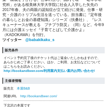
究科」がある桜美林大学大学院に社会人入学した矢先の
2017年春、夫の両親の認知症が立て続けに発覚。仕事・研
究・介護のトリプル生活を送っている。担当書に『定年後
の暮らしとお金の基礎知識』シリーズ（扶桑社）、『レス
キューナースが教える プチプラ防災』（同）など。今年9
月には介護エッセイ『子育てとばして介護かよ』
（KADOKAWA）を刊行。
ツイッター
@babakikaku_s
販売条件
イベント予約完了後のチケット代はご返金いたしかねますので、
あらかじめご了承ください。ほか、ご利用、お支払などについて
はこちらをお読みください。
http://bookandbeer.com/利用案内支払い案内お問い合わせ/
主催者情報
販売主
本屋B&B
関連URL
http://bookandbeer.com/
下北沢の本屋です