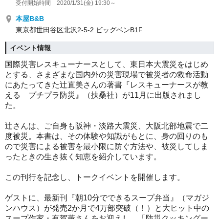
受付開始時間 2020/1/31(金) 19:30～
本屋B&B
東京都世田谷区北沢2-5-2 ビッグベンB1F
イベント情報
国際災害レスキューナースとして、東日本大震災をはじめ
とする、さまざまな国内外の災害現場で被災者の救命活動
にあたってきた辻直美さんの著書『レスキューナースが教
える プチプラ防災』（扶桑社）が11月に出版されまし
た。
辻さんは、ご自身も阪神・淡路大震災、大阪北部地震で二
度被災。本書は、その体験や知識がもとに、身の回りのも
ので災害による被害を最小限に防ぐ方法や、被災してしま
ったときの生き抜く知恵を紹介しています。
この刊行を記念し、トークイベントを開催します。
ゲストに、最新刊『朝10分でできるスープ弁当』（マガジ
ンハウス）が発売2か月で4万部突破（！）と大ヒット中の
スープ作家・有賀薫さんをお迎えし、「防災クッキングー