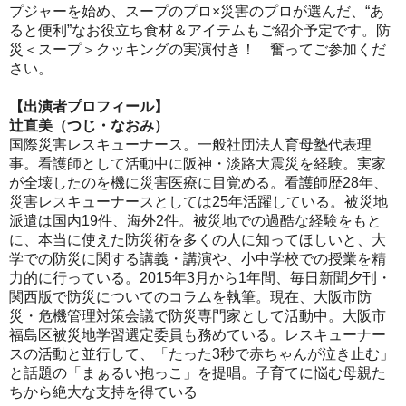
プジャーを始め、スープのプロ×災害のプロが選んだ、“あ
ると便利”なお役立ち食材＆アイテムもご紹介予定です。防
災＜スープ＞クッキングの実演付き！ 奮ってご参加くだ
さい。
【出演者プロフィール】
辻直美（つじ・なおみ）
国際災害レスキューナース。一般社団法人育母塾代表理
事。看護師として活動中に阪神・淡路大震災を経験。実家
が全壊したのを機に災害医療に目覚める。看護師歴28年、
災害レスキューナースとしては25年活躍している。被災地
派遣は国内19件、海外2件。被災地での過酷な経験をもと
に、本当に使えた防災術を多くの人に知ってほしいと、大
学での防災に関する講義・講演や、小中学校での授業を精
力的に行っている。2015年3月から1年間、毎日新聞夕刊・
関西版で防災についてのコラムを執筆。現在、大阪市防
災・危機管理対策会議で防災専門家として活動中。大阪市
福島区被災地学習選定委員も務めている。レスキューナー
スの活動と並行して、「たった3秒で赤ちゃんが泣き止む」
と話題の「まぁるい抱っこ」を提唱。子育てに悩む母親た
ちから絶大な支持を得ている