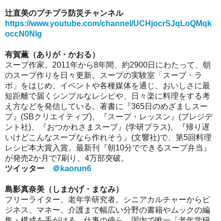
辻直美のプチプラ防災チャンネル
https://www.youtube.com/channel/UCHjocrSJqLoQMqk
occN0Nlg
有賀薫（ありが・かおる）
スープ作家。2011年から8年間、約2900日にわたって、朝
のスープ作りを日々更新。スープの実験室「スープ・ラ
ボ」をはじめ、イベントや各種媒体を通じ、おいしさに最
短距離で届くシンプルなレシピや、日々楽に料理をする考
え方などを発信している。著書に『365日のめざましスー
プ』(SBクリエイティブ)、『スープ・レッスン』(プレジデ
ント社)、『おつかれさまスープ』(学研プラス)。『帰り遅
いけどこんなスープなら作れそう』(文響社)で、第5回料理
レシピ本大賞入賞。最新刊『朝10分でできるスープ弁当』
が発売2か月で7刷り、4万部突破。
ツイッター
＠kaorun6
島影真奈美（しまかげ・まなみ）
フリーライター、老年学研究者。シニアカルチャーからビ
ジネス、マネー、介護まで幅広い分野の書籍やムックの編
集・構成を手がける。仕事の傍ら、国内で唯一「老年学研