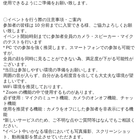
使用できるようにご準備をお願い致します。
〇イベントを行う際の注意事項・ご案内
参加者の皆様は 10 分前までに入室できる様、ご協力よろしくお願
い致します。
イベント開始時刻までに参加者全員のカメラ・スピーカー・マイク
のテストを行います
* PC での参加を強く推奨します。スマートフォンでの参加も可能で
すが、
全員の顔を同時に見ることができない為、満足度が下がる可能性が
ございます。
*当日は参加しやすい環境の準備をお願いします。
周囲の音が入らず、自分がある程度音を出しても大丈夫な環境が望
ましいです。
WiFi 環境を推奨しております。
* Zoom の機能の中で使用するものがあります。
必ず使用：マイクのミュート機能、カメラのオンオフ機能、チャッ
ト機能
使用を推奨する機能：カメラをオフにした参加者を非表示にする機
能
*新しいサービスのため、ご不明な点やご質問等はなんでもご相談く
ださい。
*イベント中いかなる場合においても写真撮影、スクリーンショッ
ト、動画撮影を禁止させていただきます。