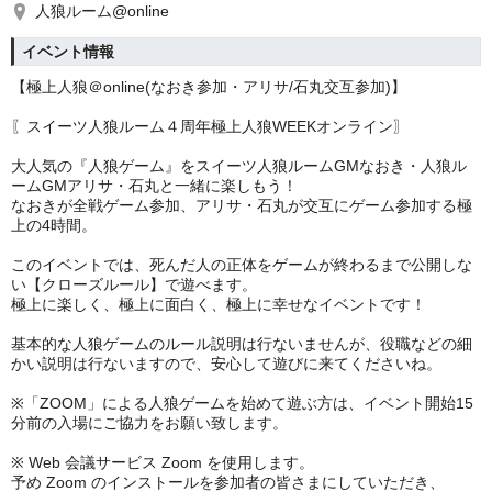
人狼ルーム@online
イベント情報
【極上人狼＠online(なおき参加・アリサ/石丸交互参加)】
〖スイーツ人狼ルーム４周年極上人狼WEEKオンライン〗
大人気の『人狼ゲーム』をスイーツ人狼ルームGMなおき・人狼ル
ームGMアリサ・石丸と一緒に楽しもう！
なおきが全戦ゲーム参加、アリサ・石丸が交互にゲーム参加する極
上の4時間。
このイベントでは、死んだ人の正体をゲームが終わるまで公開しな
い【クローズルール】で遊べます。
極上に楽しく、極上に面白く、極上に幸せなイベントです！
基本的な人狼ゲームのルール説明は行ないませんが、役職などの細
かい説明は行ないますので、安心して遊びに来てくださいね。
※「ZOOM」による人狼ゲームを始めて遊ぶ方は、イベント開始15
分前の入場にご協力をお願い致します。
※ Web 会議サービス Zoom を使用します。
予め Zoom のインストールを参加者の皆さまにしていただき、