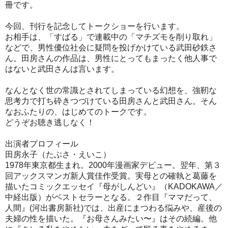
冊です。
今回、刊行を記念してトークショーを行います。
お相手は、「すばる」で連載中の「マチズモを削り取れ」
などで、男性優位社会に疑問を投げかけている武田砂鉄さ
ん。田房さんの作品は、男性にとってもまったく他人事で
はないと武田さんは言います。
なんとなく世の常識とされてしまっている幻想を、強靭な
思考力で打ち砕きつづけている田房さんと武田さん。そん
なおふたりの、はじめてのトークです。
どうぞお聴き逃しなく！
出演者プロフィール
田房永子（たぶさ・えいこ）
1978年東京都生まれ。2000年漫画家デビュー。翌年、第３
回アックスマンガ新人賞佳作受賞。実母との確執と葛藤を
描いたコミックエッセイ『母がしんどい』（KADOKAWA／
中経出版）がベストセラーとなる。２作目『ママだって、
人間』(河出書房新社)では、出産にまつわる悩みや、産後の
夫婦の性を描いた。『お母さんみたい〜』はその続編。他