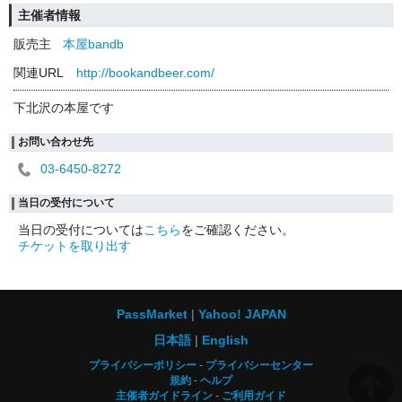
主催者情報
販売主
本屋bandb
関連URL
http://bookandbeer.com/
下北沢の本屋です
お問い合わせ先
03-6450-8272
当日の受付について
当日の受付については
こちら
をご確認ください。
チケットを取り出す
PassMarket
Yahoo! JAPAN
日本語
English
プライバシーポリシー
プライバシーセンター
規約
ヘルプ
主催者ガイドライン
ご利用ガイド