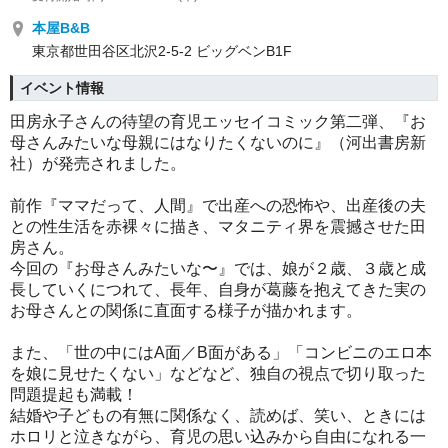
本屋B&B
東京都世田谷区北沢2-5-2 ビッグベンB1F
イベント情報
田房永子さんの待望の育児エッセイコミック第二弾、『お
母さんみたいな母親にはなりたくないのに』（河出書房新
社）が発売されました。
前作『ママだって、人間』で出産への恐怖や、出産後の夫
との性生活を赤裸々に描き、マタニティ界を震撼させた田
房さん。
今回の『お母さんみたいな〜』では、娘が２歳、３歳と成
長していくにつれて、長年、自身が葛藤を抱えてきた実の
お母さんとの関係に直面する様子が描かれます。
また、「世の中にはA面／B面がある」「コンビニのエロ本
を娘に見せたくない」などなど、独自の視点で切り取った
問題提起も満載！
結婚や子どもの有無に関係なく、読めば、笑い、ときには
ホロリと泣きながら、育児の思い込みから自由になれる一