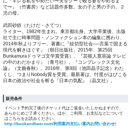
に『キレる私をやめたい〜夫をグーで殴る妻をやめるま
で〜』（竹書房）など話題作多数。女の子と男の子の、２
児の母。
武田砂鉄（たけだ・さてつ）
ライター。1982年生まれ。東京都出身。大学卒業後、出版
社で主に時事問題・ノンフィクション本の編集に携わり、
2014年秋よりフリー。著書に『紋切型社会──言葉で固まる
現代を解きほぐす』（朝日出版社、2015年、第25回
Bunkamuraドゥマゴ文学賞受賞）、『芸能人寛容論 テレビ
の中のわだかまり』（青弓社）、『コンプレックス文化
論』（文藝春秋）。2016年、第9回（池田晶子記念）わた
くし、つまりNobody賞を受賞。最新著は、忖度がはびこる
日本の政治や社会を斬る『日本の気配』（晶文社）。
販売条件
イベント予約完了後のチケット代はご返金いたしかねますので、
あらかじめご了承ください。ほか、ご利用、お支払などについて
はこちらをお読みください。
http://bookandbeer.com/利用案内支払い案内お問い合わせ/