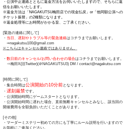
・公演中止連絡とともに返金方法をお伺いいたしますので、そちらに返
信をお願いいたします。
※返金方法は「NAGAKUTSU梅田店での現金払戻」or「他同額公演への
チケット振替」の2種類になります。
※返金処理等にお時間がかかる旨、ご了承ください。
[緊急の連絡に関して]
・
当日、遅刻やトラブル等の緊急連絡
はコチラまでお願いします。
⇒nagakutsu100@gmail.com
※こちらはキャンセル連絡ではありません。
・
数日前のキャンセル/お問い合わせの場合
は
コチラまでお願いします。
⇒梅田X(旧Twitter)(＠NAGAKUTSU3) DM /
contact@nagakutsu.com
[時間に関して]
公演開始の10分前
・集合時間は
となります。
遅刻厳禁
・
です。
・公演開始時間にゲームスタートとなります。
・公演開始時間に
遅れた場合、直前無断キャンセルとみなし、該当回の
開催費用を全額負担
いただくことがあります。
[その他]
・マーダーミステリー初めての方にも丁寧にルール説明を行いますので
お気軽にご参加ください。