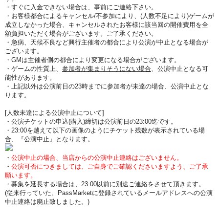
・すぐに入金できない場合は、事前にご連絡下さい。
・お客様都合によるキャンセル/不参加により、(人数不足により)ゲームが
成立しなかった場合、キャンセルされたお客様に該当回の開催費用を全
額負担いただく場合がございます。ご了承ください。
・急病、天候不良など興行主催者の都合により公演が中止となる場合が
ございます。
・GMは主催者側の都合により変更になる場合がございます。
・ゲームの性質上、
参加者が集まりそうにない場合
、公演中止となる可
能性があります。
・上記以外は公演前日の23時までに参加者が未達の場合、公演中止とな
ります。
[人数未達による公演中止について]
・公演チケットの申込(購入)締切は公演前日の23:00迄です。
・23:00を越えて以下の画像のようにチケット残数が表示されている場
合、『公演中止』となります。
・
公演中止の場合、当店からの公演中止連絡はございません。
・
公演可否につきましては、ご自身でご確認くださいますよう、ご了承
願います。
・募集を延長する場合は、23:00以前に別途ご連絡をさせて頂きます。
(従来行っていた、PassMarketに登録されているメールアドレスへの公演
中止連絡は廃止致しました。)