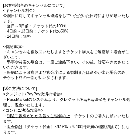
[お客様都合のキャンセルについて]
<キャンセル料金>
公演日に対してキャンセル連絡をしていただいた日時により変動いたし
ます。
・当日～3日前：チケット代の100％
・4日前～13日前：チケット代の50%
・14日前：無料
<特記事項>
・キャンセルを複数回いたしますとチケット購入をご遠慮頂く場合がご
ざいます。
・弔事や災害の場合は、一度ご連絡下さい。その後、対応をきめさせて
いただきます。
・疾病による政府および官公庁による規制または命令が出た場合のみ、
チケット料の一部が払い戻されます。
[返金方法について]
<クレジット/PayPay決済の場合>
・PassMarketのシステムより、クレジット/PayPay決済をキャンセル処
理し、返金いたします。
<コンビニ決済の場合>
・
別途手数料がかかる旨をご理解の上
、チケットのご購入お願いいたし
ます。
・
返金額は〔チケット代金〕×97.6%（※100円未満の端数切捨て
）にな
ります。