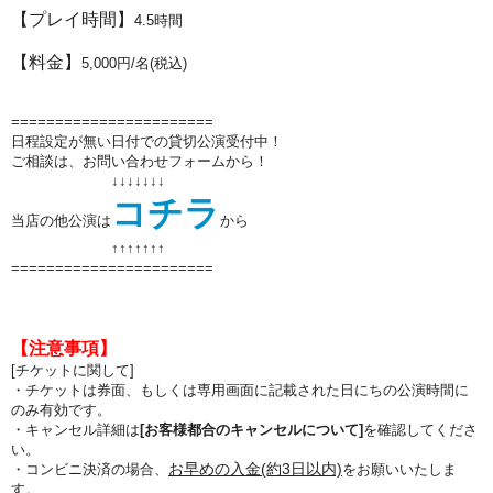
【プレイ時間】
4.5時間
【料金】
5
,000円
/名(税込)
=======================
日程設定が無い日付での貸切公演受付中！
ご相談は、お問い合わせフォームから！
↓↓↓↓↓↓↓
コチラ
当店の他公演は
から
↑↑
↑↑
↑↑
↑
=======================
【注意事項】
[チケットに関して]
・チケットは券面、もしくは専用画面に記載された日にちの公演時間に
のみ有効です。
・キャンセル詳細は
[お客様都合のキャンセルについて]
を確認してくださ
い。
お早めの入金(約3日以内)
・コンビニ決済の場合、
をお願いいたしま
す。