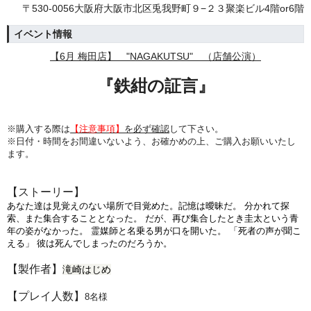
〒530-0056大阪府大阪市北区兎我野町９−２３聚楽ビル4階or6階
イベント情報
【6
月 梅田店】 "NAGAKUTSU" （店舗公演）
『鉄紺の証言』
※購入する際は
【注意事項】
を必ず確認
して下さい。
※日付・時間をお間違いないよう、
お確かめの上、ご購入お願いいたし
ます。
【ストーリー】
あなた達は見覚えのない場所で目覚めた。記憶は曖昧だ。 分かれて探
索、また集合することとなった。 だが、再び集合したとき圭太という青
年の姿がなかった。 霊媒師と名乗る男が口を開いた。 「死者の声が聞こ
える」 彼は死んでしまったのだろうか。
【製作者】
滝崎はじめ
【プレイ人数】
8名様