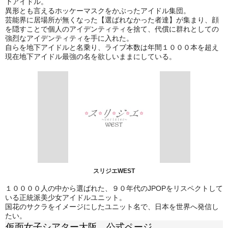
下アイドル。
異形とも言えるホッケーマスクをかぶったアイドル集団。
芸能界に居場所が無くなった【選ばれなかった者達】が集まり、顔
を隠すことで個人のアイデンティティを捨て、代償に群れとしての
強烈なアイデンティティを手に入れた。
自らを地下アイドルと名乗り、ライブ本数は年間１０００本を超え
現在地下アイドル最強の名を欲しいままにしている。
スリジエWEST
１００００人の中から選ばれた、９０年代のJPOPをリスペクトして
いる正統派美少女アイドルユニット。
国花のサクラをイメージにしたユニット名で、日本を世界へ発信し
たい。
仮面女子シアター大阪 公式ページ