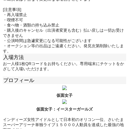
[注意事項]
・再入場禁止
・喫煙不可
・食べ物・酒類の持ち込み禁止
・購入後のキャンセル（出演者変更も含む）払い戻しは一切お受け
できません
・公演時間は急遽変更になる可能性がございます
・オークション等の出品はご遠慮ください。発見次第削除いたしま
す。
入場方法
お一人様1枚QRコードをお持ちください。専用端末にチケットをか
ざして入場いただけます。
プロフィール
仮面女子
仮面女子：
イースターガールズ
インディーズ女性アイドルとして日本初のオリコン一位、さいたま
スーパーアリーナ単独ライブ１５０００人動員を達成した最強の地