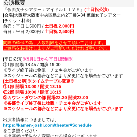
公演概要
『仮面女子シアター：アイドルＬＩＶＥ』
(土日祝公演)
[会場]大阪府大阪市中央区島之内2丁目6-34 仮面女子シアター
[チケット料金]
前売：平日 1,500円 /
土日祝 2,000円
当日：平日 2,000円 /
土日祝 2,500円
間隔の確保の為、人数制限をさせて頂いております。
ご迷惑をお掛けしますがご理解いただければ幸いです。
[平日公演]
※5月1日から平日1部制※
①1部 開場 18:45 / 開演 19:00
※ライブ終了後に物販・チェキ会がございます
※スケジュールの都合などにより変更になる場合がございます
[土日祝公演]※タイムテーブル変更※
①1部 開場 13:00 / 開演 13:15
②2部 開場 18:00 / 開演 18:15
③カウントダウンの部 開場22:30 開演23:00
※各部ライブ終了後に物販・チェキ会がございます
※スケジュールの都合などにより変更になる場合がございます
出演者情報につきましては、
https://kamen-joshi.com/theater#Schedule
をご参照ください
※出演者は予告なく変更になる場合がございます