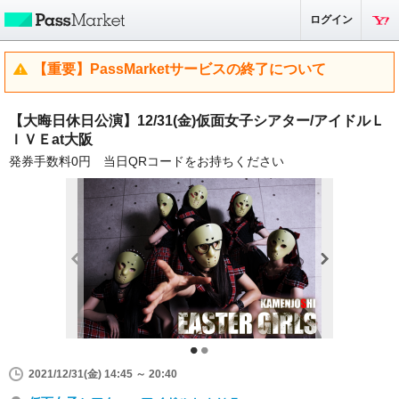
ログイン
【重要】PassMarketサービスの終了について
【大晦日休日公演】12/31(金)仮面女子シアター/アイドルＬ
ＩＶＥat大阪
発券手数料0円 当日QRコードをお持ちください
2021/12/31(金) 14:45 ～ 20:40