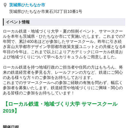
茨城県ひたちなか市
茨城県ひたちなか市東石川2丁目10番1号
イベント情報
ローカル鉄道・地域づくり大学・夏の恒例イベント、サマースクー
ルを本年も茨城県・ひたちなか市にて実施いたします。これまでの7
年間で、累計400名ほどが参加したサマースクール。昨年に引き続
き富山大学都市デザイン学部都市政策支援ユニットとの共催となる
8
年目の今年は、
これまで以上によりアカデミックにローカル鉄道お
よび地域づくりについて学べるカリキュラムをご用意しました。
ローカル鉄道を持つ地域行政のご担当者や住民の方はもちろん、将
来の鉄道経営者を夢見る方、レールファンの方など、鉄道にご関心
のある様々な方々のご参加をお待ちしております。
これまでのサマースクールへの参加ご経験の有無を問わず、幅広く
参加者を募集いたします。鉄道経営や地域づくりにご興味・関心の
ある皆様のご参加をお待ちしています！
【ローカル鉄道・地域づくり大学 サマースクール
2019】
開催日程