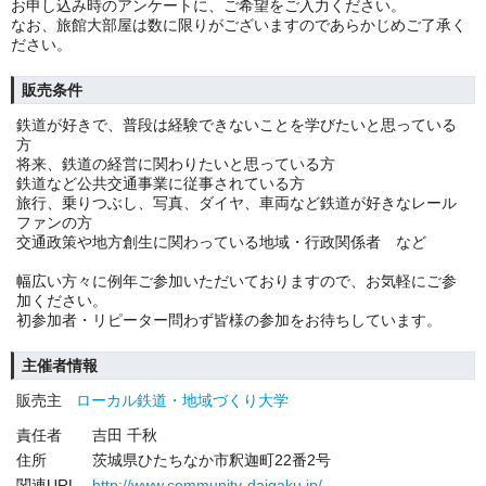
お申し込み時のアンケートに、ご希望をご入力ください。
なお、旅館大部屋は数に限りがございますのであらかじめご了承く
ださい。
販売条件
鉄道が好きで、普段は経験できないことを学びたいと思っている
方
将来、鉄道の経営に関わりたいと思っている方
鉄道など公共交通事業に従事されている方
旅行、乗りつぶし、写真、ダイヤ、車両など鉄道が好きなレール
ファンの方
交通政策や地方創生に関わっている地域・行政関係者 など
幅広い方々に例年ご参加いただいておりますので、お気軽にご参
加ください。
初参加者・リピーター問わず皆様の参加をお待ちしています。
主催者情報
販売主
ローカル鉄道・地域づくり大学
責任者
吉田 千秋
住所
茨城県ひたちなか市釈迦町22番2号
関連URL
http://www.community-daigaku.jp/