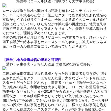
海野裕（ローカル鉄道・地域づくり大学事務局長）
ローカル鉄道と地域の関わりの秘訣を知るパネルディスカッショ
ン。ローカル鉄道の経営は、第三セクターであれ私鉄であれ地域の
支援がなくては成り立ちません。全国にある多くのローカル鉄道が
廃線になっていく中、ひたちなか海浜鉄道の再建には、地元住民や
行政担当者の活躍が大きな支えとなりました。鉄道と地域の関わり
方について、理解を深めていただきます。
全国の珈琲好きが注目するサザコーヒー創業者であり、ひたちなか
商工会議所の鈴木会頭もサマースクール初参加し、観光やビジネス
面からローカル鉄道支援について語っていただきます。
【座学】地方鉄道経営の限界と可能性
講師：伊東尋志（えちぜん鉄道 専務取締役兼管理部長）
二度の正面衝突事故で経営危機となった鉄道事業者を引き継いで設
立された第三セクター・えちぜん鉄道。大きなビハインドを抱えた
スタートだったにも関わらず、事業者・住民・行政が一体となった
取り組みの結果、利用者数は大きく増加し、ローカル鉄道経営の成
功事例となりました。また2016年から始まった福井鉄道との相互直
通運転はローカル鉄道同士としては珍しい取り組みであるものの、
開始から3年を経過してもなお利用者が増加傾向にあり、ローカル鉄
道への投資の成功事例と捉えられています。様々な成功事例を抱え
るえちぜん鉄道のケーススタディを、MaaSや超少子高齢化社会へ