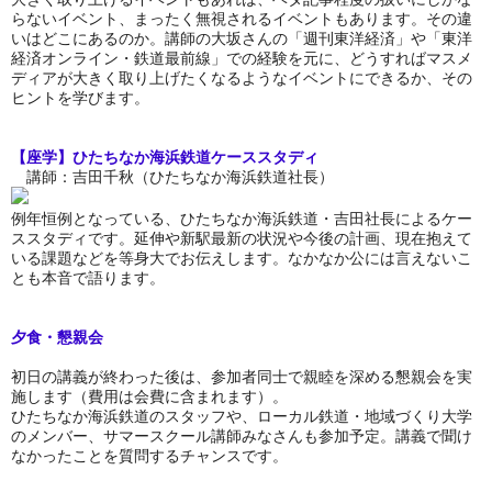
らないイベント、まったく無視されるイベントもあります。その違
いはどこにあるのか。講師の大坂さんの「週刊東洋経済」や「東洋
経済オンライン・鉄道最前線」での経験を元に、どうすればマスメ
ディアが大きく取り上げたくなるようなイベントにできるか、その
ヒントを学びます。
【
座学】ひたちなか海浜鉄道ケーススタディ
講師：吉田千秋（ひたちなか海浜鉄道社長）
例年恒例となっている、ひたちなか海浜鉄道・吉田社長によるケー
ススタディです。延伸や新駅最新の状況や今後の計画、現在抱えて
いる課題などを等身大でお伝えします。なかなか公には言えないこ
とも本音で語ります。
夕食・懇親会
初日の講義が終わった後は、参加者同士で親睦を深める懇親会を実
施します（費用は会費に含まれます）。
ひたちなか海浜鉄道のスタッフや、ローカル鉄道・地域づくり大学
のメンバー、サマースクール講師みなさんも参加予定。講義で聞け
なかったことを質問するチャンスです。