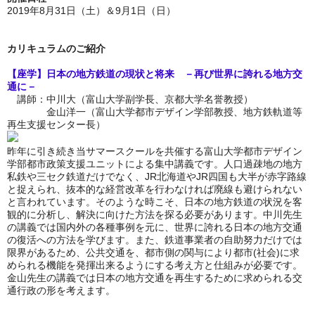
2019年8月31日（土）＆9月1日（日）
カリキュラムのご紹介
【座学】日本の地方鉄道の現状と将来 －再び世界に誇れる地方交
通に－
講師：中川大（富山大学副学長、京都大学名誉教授）
金山洋一（富山大学都市デザイン学部教授、地方鉄軌道等
再生支援センター長）
昨年に引き続き当サマースクールを共催する富山大学都市デザイン
学部都市政策支援ユニットによる集中講義です。人口過疎地の地方
私鉄や三セク鉄道だけでなく、JR北海道やJR四国も大半が赤字路線
と捉えられ、抜本的な経営改革を行わなければ廃線も避けられない
と言われています。そのような時こそ、日本の地方鉄道の状況を客
観的に分析し、解決に向けた方法を探る必要があります。中川先生
の講義では国内外の各種事例を元に、世界に誇れる日本の地方交通
の復活への方法を学びます。また、鉄道事業者の自助努力だけでは
限界があるため、公共交通を、都市側の関与により都市(社会)に求
められる機能を発揮出来るようにする考え方と仕組みが必要です。
金山先生の講義では日本の地方交通を再生するために求められる交
通行政の形を考えます
。