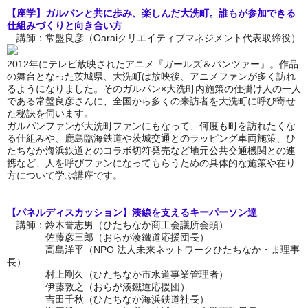
【座学】ガルパンと共に歩み、楽しんだ大洗町。誰もが参加できる
仕組みづくりと向き合い方
講師：常盤良彦（Oaraiクリエイティブマネジメント代表取締役）
2012年にテレビ放映されたアニメ『ガールズ＆パンツァー』。作品
の舞台となった茨城県、大洗町は放映後、アニメファンが多く訪れ
るようになりました。そのガルパン×大洗町内施策の仕掛け人の一人
である常盤良彦さんに、全国から多くの来訪者を大洗町に呼び寄せ
た秘訣を伺います。
ガルパンファンが大洗町ファンにもなって、何度も町を訪れたくな
る仕組みや、鹿島臨海鉄道や茨城交通とのラッピング車両施策、ひ
たちなか海浜鉄道とのコラボ切符発売など地元公共交通機関との連
携など、人を呼びファンになってもらうための具体的な施策や在り
方について学ぶ講座です
。
【パネルディスカッション】湊線を支えるキーパーソン達
講師：鈴木誉志男（ひたちなか商工会議所会頭）
佐藤彦三郎（おらが湊鐵道応援団長）
高島洋平（NPO 法人未来ネットワークひたちなか・ま理事
長）
村上剛久（ひたちなか市水道事業管理者）
伊藤敦之（おらが湊鐵道応援団）
吉田千秋（ひたちなか海浜鉄道社長）