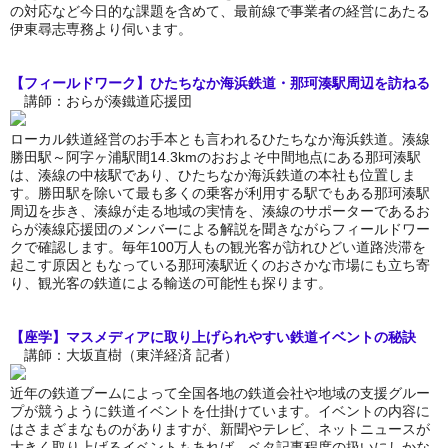
の対応など今日的な課題を含めて、最前線で事業者の経営にあたる
伊東尋志専務より伺います。
【フィールドワーク】ひたちなか海浜鉄道・那珂湊駅周辺を訪ねる
講師：おらが湊鐵道応援団
ローカル鉄道経営のお手本とも言われるひたちなか海浜鉄道。湊線
勝田駅～阿字ヶ浦駅間14.3kmのおおよそ中間地点にある那珂湊駅
は、湊線の中核駅であり、ひたちなか海浜鉄道の本社も位置しま
す。勝田駅を除いて最も多くの乗客が利用する駅でもある那珂湊駅
周辺を歩き、湊線が走る地域の実情を、湊線のサポーターであるお
らが湊線応援団のメンバーによる解説を聞きながらフィールドワー
クで確認します。毎年100万人もの観光客が訪れひどい道路渋滞を
起こす原因ともなっている那珂湊駅近くのおさかな市場にも立ち寄
り、観光客の鉄道による輸送の可能性も探ります。
【座学】マスメディアに取り上げられやすい鉄道イベントの秘訣
講師：大坂直樹（東洋経済 記者）
近年の鉄道ブームによって全国各地の鉄道会社や地域の支援グルー
プが競うように鉄道イベントを仕掛けています。イベントの内容に
はさまざまなものがありますが、新聞やテレビ、ネットニュースが
大きく取り上げるイベントもあれば、ベタ記事程度の扱いにしかな