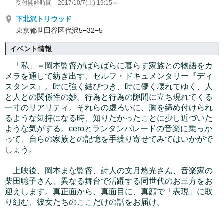
受付開始時間 2017/10/7(土) 19:15～
下北沢トリウッド
東京都世田谷区代沢5−32−5
イベント情報
「私」＝岡本監督がばらばらに暮らす家族との物語をカ
メラを通して紡ぎ出す、セルフ・ドキュメンタリー『ディ
スタンス』。時に強く結びつき、時に儚く壊れてゆく、人
と人との関係性の妙。行為と行為の隙間に立ち現れてくる
一寸のリアリティ。それらの虚ろいに、胸を締め付けられ
るような気持になる時、知りたかったことに少し近づいた
ような気がする。ceroとランタンパレードの音楽に乗っか
って、自らの家族との記憶を手繰り寄せてみてはいかがで
しょう。
上映後、岡本まな監督、詩人の文月悠光さん、音楽家の
柴田聡子さん、異なる舞台で活躍する同世代のお三方をお
迎えします。
真正面から、真面目に、真顔で「表現」に取
り組む、彼女たちのここだけの話をお届け。