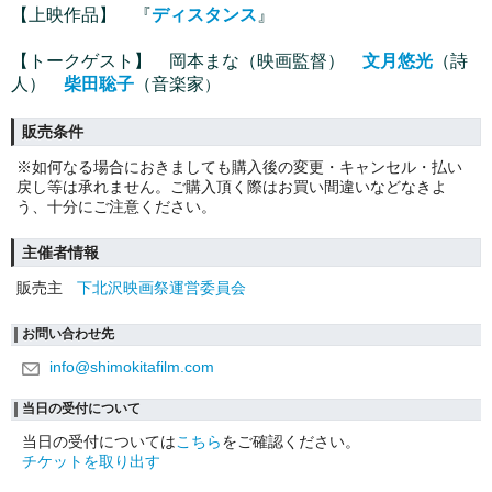
【上映作品】 『
ディスタンス
』
【トークゲスト】
岡本まな（映画監督）
文月悠光
（詩
人）
柴田聡子
（音楽家
）
販売条件
※如何なる場合におきましても購入後の変更・キャンセル・払い
戻し等は承れません。ご購入頂く際はお買い間違いなどなきよ
う、十分にご注意ください。
主催者情報
販売主
下北沢映画祭運営委員会
お問い合わせ先
info@shimokitafilm.com
当日の受付について
当日の受付については
こちら
をご確認ください。
チケットを取り出す