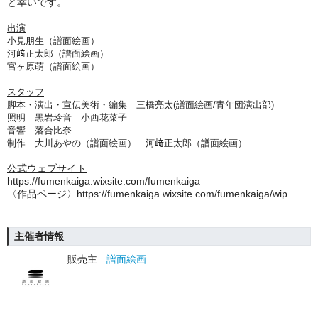
と幸いです。
出演
小見朋生（譜面絵画）
河﨑正太郎（譜面絵画）
宮ヶ原萌（譜面絵画）
スタッフ
脚本・演出・宣伝美術・編集 三橋亮太(譜面絵画/⻘年団演出部)
照明 黒岩玲音 小西花菜子
音響 落合比奈
制作 大川あやの（譜面絵画） 河﨑正太郎（譜面絵画）
公式ウェブサイト
https://fumenkaiga.wixsite.com/fumenkaiga
〈作品ページ〉https://fumenkaiga.wixsite.com/fumenkaiga/wip
主催者情報
販売主
譜面絵画