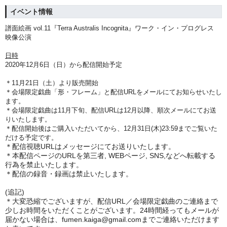
イベント情報
譜面絵画 vol.11『Terra Australis Incognita』ワーク・イン・プログレス
映像公演
日時
2020年12月6日（日）から配信開始予定
＊11月21日（土）より販売開始
＊会場限定戯曲「形・フレーム
」と配信URLをメールにてお知らせいたし
ます。
＊
会場限定戯曲は11月下旬、
配信URLは12月以降、順次メールにてお送
りいたします。
＊配信開始後はご購入いただいてから、12月31日(木)23:59までご覧いた
だける予定です。
＊配信視聴URLはメッセージにてお送りいたします。
＊本配信ページのURLを第三者, WEBページ, SNS,などへ転載する
行為を禁止いたします。
＊配信の録音・録画は禁止いたします。
(追記)
＊大変恐縮でございますが、配信URL／会場限定戯曲のご連絡まで
少しお時間をいただくことがございます。24時間経ってもメールが
届かない場合は、fumen.kaiga@gmail.comまでご連絡いただけます