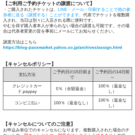
【ご利用ご予約チケットの譲渡について】
・ご購入されたチケットは、
LINE・メール・印刷することで他の参
加者に送る（譲渡する）ことができます。
代表でチケットを複数購
入され、当日は別々に入店される際に便利です。
やむを得ず購入者本人が来られない場合の譲渡も可能です。その場
合は代表者変更の旨を事前にメールにてお知らせください。
譲渡方法はこちら
https://blog-passmarket.yahoo.co.jp/archives/assign.html
【キャンセルポリシー】
ご予約日の15日前ま
ご予約日の14日前
支払方法
で
～
クレジットカー
100％（返金な
0％（全額返金）
ド,paypay
し）
100％（返金な
コンビニ払い
100％（返金なし）
し）
【キャンセルについてのご注意】
お申込み単位でのキャンセルになります。複数購入された場合のチ