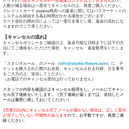
ケットの
一部キャンセルや一部返金はシステム上できません
ので、
人数が減る場合は一度全てキャンセルの上、再度ご購入ください。
クレジットカード,paypay残高への返金に関してはパスマーケットの
システムを経由する為お時間がかかる場合がございます。
カード会社の締め日によっては一度引き落とし後、返金の流れにな
りますのでご了承ください。
【キャンセルの流れ】
キャンセルポリシーをご確認の上、返金可能な日時までに以下の方
法にてご連絡をいただけた場合、キャンセル・返金
処理をいたしま
す。
「スタジオルール」のメール（
info@studio-lheure.com
）に、チ
ケットを購入された際のお名前、キャンセルされる日程、注文番号
をご入力の上、送信してください。
（お電話でのキャンセル受付は行っておりません）
スタッフが内容を確認の上キャンセル処理をし、メールにてキャン
セル完了連絡をいたします。（完了連絡が届くまでは、送信したメ
ールは履歴に残しておいてください）
2営業日以内にキャンセル完了メールが届かない場合は、正しく受付
が完了していない可能性があります
ので、お手数ですが、再度ご連
絡ください。