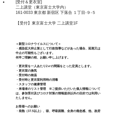
[受付＆更衣室]
二上講堂（東京富士大学内）
161-0033 東京都 新宿区 下落合 １丁目-９-５
【受付】東京富士大学 二上講堂1F
＜新型コロナウイルスについて＞
・感染拡大抑止策として行政指導などがあった場合、延期又は
中止の可能性もございます。
何卒ご理解の程、お願い申し上げます。
・更衣室を一人あたり2㎡の間隔をとった定員とします。
・更衣室の換気
・受付時の検温
・受付時と更衣室利用時の消毒
・スタッフの健康管理
・来場者のリスト管理 ※ご提供いただいた個人情報について
は、参加受付及びコロナ対策の情報提供以外の目的では利用い
たしません。
お客様へのお願い
・発熱（37.5以上）、咳、呼吸困難、全身の倦怠感、他、政府