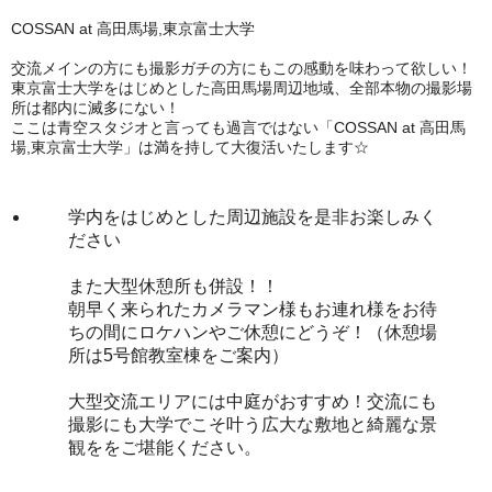
COSSAN at 高田馬場,東京富士大学
交流メインの方にも撮影ガチの方にもこの感動を味わって欲しい！
東京富士大学をはじめとした高田馬場周辺地域、全部本物の撮影場
所は都内に滅多にない！
ここは青空スタジオと言っても過言ではない「COSSAN at 高田馬
場,東京富士大学」は満を持して大復活いたします☆
学内をはじめとした周辺施設を是非お楽しみく
ださい
また大型休憩所も併設！！
朝早く来られたカメラマン様もお連れ様をお待
ちの間にロケハンやご休憩にどうぞ！（休憩場
所は5号館教室棟をご案内）
大型交流エリアには中庭がおすすめ！交流にも
撮影にも大学でこそ叶う広大な敷地と綺麗な景
観ををご堪能ください。