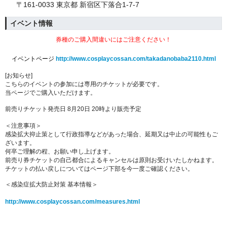
〒161-0033 東京都 新宿区下落合1-7-7
イベント情報
券種のご購入間違いにはご注意ください！
イベントページ
http://www.cosplaycossan.com/takadanobaba2110.html
[お知らせ]
こちらのイベントの参加には専用のチケットが必要です。
当ページでご購入いただけます。
前売りチケット発売日 8月20日 20時より販売予定
＜注意事項＞
感染拡大抑止策として行政指導などがあった場合、延期又は中止の可能性もご
ざいます。
何卒ご理解の程、お願い申し上げます。
前売り券チケットの自己都合によるキャンセルは原則お受けいたしかねます。
チケットの払い戻しについてはページ下部を今一度ご確認ください。
＜感染症拡大防止対策 基本情報＞
http://www.cosplaycossan.com/measures.html