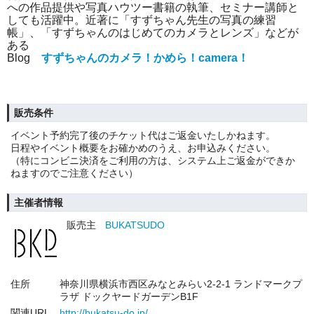
への作品提供や写真ハウツー書籍の執筆、セミナー講師と
しても活躍中。近著に「すずちゃん先生の写真の練習
帳」、「すずちゃんのはじめてのカメラとレンズ」などが
ある
Blog
すずちゃんのカメラ！かめら！camera！
販売条件
イベント予約完了後のチケット代はご返金いたしかねます。
日程やイベント概要をお確かめのうえ、お申込みください。
（特にコンビニ決済をご利用の方は、システム上ご返金ができか
ねますのでご注意ください）
主催者情報
販売主
BUKATSUDO
住所
神奈川県横浜市西区みなとみらい2-2-1 ランドマークプ
ラザ ドックヤードガーデンB1F
関連URL
http://bukatsu-do.jp/