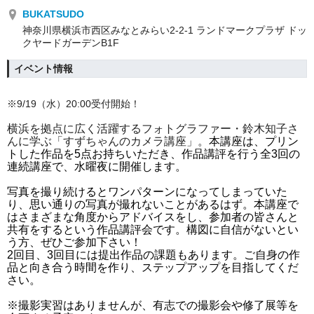
BUKATSUDO
神奈川県横浜市西区みなとみらい2-2-1 ランドマークプラザ ドッ
クヤードガーデンB1F
イベント情報
※9/19（水）20:00受付開始！
横浜を拠点に広く活躍するフォトグラファー・鈴木知子さ
んに学ぶ「すずちゃんのカメラ講座」。
本講座は、
プリン
トした作品を5点お持ちいただき、作品講評を行う全3回の
連続講座で、水曜夜に開催します。
写真を撮り続けるとワンパターンになってしまっていた
り、思い通りの写真が撮れないことがあるはず。本講座で
はさまざまな角度からアドバイスをし、参加者の皆さんと
共有をするという作品講評会です。構図に自信がないとい
う方、ぜひご参加下さい！
2回目、3回目には提出作品の課題もあります。ご自身の作
品と向き合う時間を作り、ステップアップを目指してくだ
さい。
※撮影実習はありませんが、有志での撮影会や修了展等を