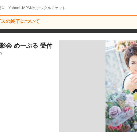
単 Yahoo! JAPANのデジタルチケット
ービスの終了について
影会 めーぷる​ 受付
59