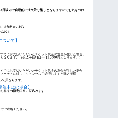
ら
3日以内で自動的に注文取り消し
となりますのでお気をつけ下さい。
 参加料金の50%
100%
について】
、すでにお支払いただいたチケット代金の返金が生じた場合、
金となります。（
振込手数料は一律1,000円となります。
）
、すでにお支払いただいたチケット代金の返金が生じた場合
スマーケトに対してキャンセル手続済しますと購入者様
す。
って異なります。 
開催中止の場合
】
をお客様の指定口座に振込みます。
t　までご連絡ください。