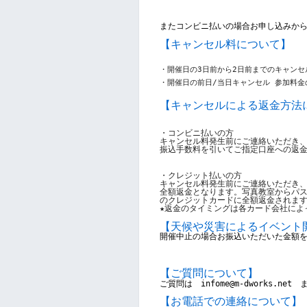
またコンビニ払いの場合お申し込みか
【キャンセル料について】
・開催日の3日前から2日前までのキャンセル
・開催日の前日/当日キャンセル 参加料金の
【キャンセルによる返金方法
・コンビニ払いの方
キャンセル料発生前にご連絡いただき
振込手数料を引いてご指定口座への返
・クレジット払いの方
キャンセル料発生前にご連絡いただき
全額返金となります。写真教室からパ
のクレジットカードに全額返金されま
★返金のタイミングは各カード会社によ
【
天候や災害によるイベント
開催中止の場合お振込いただいた金額
【ご質問について】
ご質問は　infome@m-dworks.ne
【お電話での連絡について】