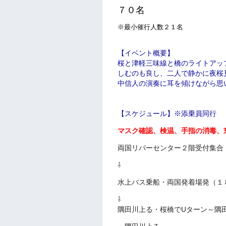
７０名
※最小催行人数２１名
【イベント概要】
桜と津軽三味線と橋のライトアッ
しむのも良し、二人で静かに夜桜
中信人の演奏に耳を傾けながら思
【スケジュール】※添乗員同行
マスク確認、検温、手指の消毒、
両国リバーセンター２階受付集合
⇩
水上バス乗船・両国発着場発（１
⇩
隅田川上る・桜橋でUターン～隅