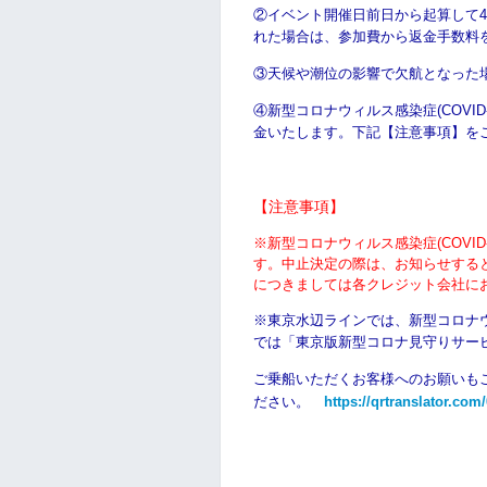
②イベント開催日前日から起算して4日
れた場合は、
参加費から
返金手数料
③天候や潮位の影響で欠航となった
④
新型コロナウィルス感染症(COVI
金いたします。下記【注意事項】を
【注意事項】
※新型コロナウィルス感染症(COVI
す。中止決定の際は、お知らせする
につきましては各クレジット会社に
※東京水辺ラインでは、新型コロナ
では「東京版新型コロナ見守りサー
ご乗船いただくお客様へのお願いも
ださい。
https://qrtranslator.co