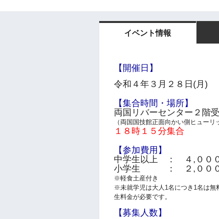
イベント情報
【開催日】
令和４年３月２８日(月)
【集合時間・場所】
両国リバーセンター２階
（両国国技館正面向かい側ヒューリ
１８時１５分集合
【参加費用】
中学生以上 ： ４,００
小学生 ： ２,０００
※軽食土産付き
※未就学児は大人1名につき1名は無
生料金が必要です。
【募集人数】