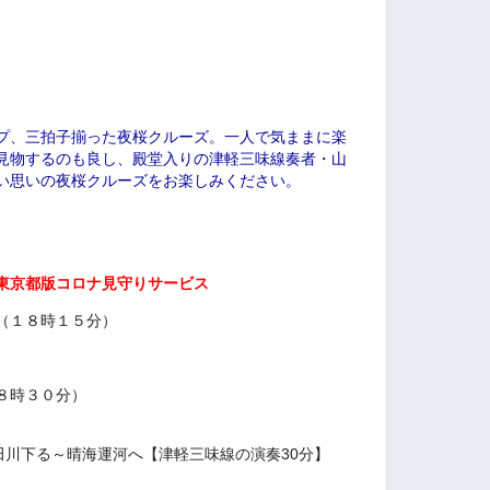
プ、三拍子揃った夜桜クルーズ。一人で気ままに楽
見物するのも良し、殿堂入りの津軽三味線奏者・山
い思いの夜桜クルーズをお楽しみください。
東京都版コロナ見守りサービス
（
１８時１５分）
８時３０分）
田川下る～晴海運河へ【津軽三味線の演奏30分】