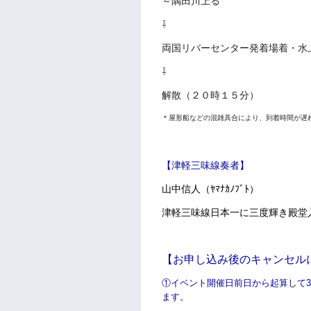
～隅田川上る
⇩
両国リバーセンター発着場着・水
⇩
解散（２０時１５分）
＊屋形船などの混雑具合により、到着時間が遅
【津軽三味線奏者】
山中信人（ﾔﾏﾅｶﾉﾌﾞﾄ）
津軽三味線日本一に三度輝き殿堂
【お申し込み後のキャンセル
①イベント開催日前日から起算して3日
ます。