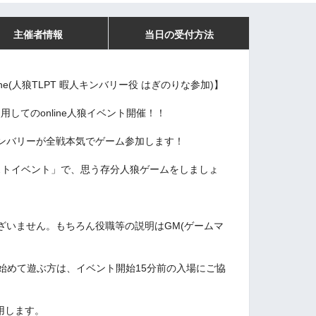
主催者情報
当日の受付方法
ine(人狼TLPT 暇人キンバリー役 はぎのりな参加)】
を使用してのonline人狼イベント開催！！
ンバリーが全戦本気でゲーム参加します！
ゲストイベント」で、思う存分人狼ゲームをしましょ
ざいません。もちろん役職等の説明はGM(ゲームマ
始めて遊ぶ方は、イベント開始15分前の入場にご協
使用します。