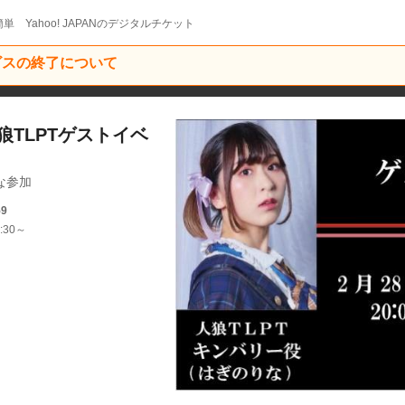
単 Yahoo! JAPANのデジタルチケット
ービスの終了について
0 人狼TLPTゲストイベ
な参加
59
:30～