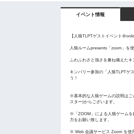
イベント情報
【人狼TLPTゲストイベント＠onl
人狼ルームpresents「zoom」
ふわふわさと強さを兼ね備えたキ
キンバリー参加の「人狼TLPT
う！
※基本的な人狼ゲームの説明はご
スター)からございます。
※「ZOOM」による人狼ゲームを
力をお願い致します。
※ Web 会議サービス Zoom を