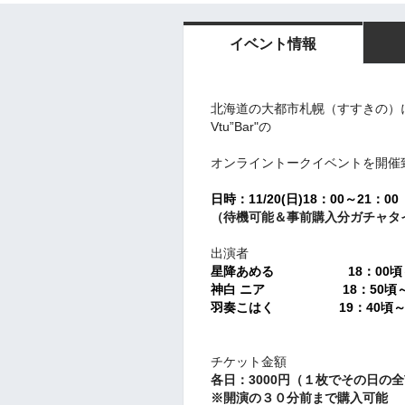
イベント情報
北海道の大都市札幌（すすきの）に
Vtu”Bar"の
オンライントークイベントを開催
日時：11
/20(日)18：00～21：00
（待機可能＆事前購入分ガチャタイ
出演者
星降あめる
18：00頃
神白 ニア
18：50頃
羽奏こはく 19：40頃
チケット金額
各日：3000円（１枚でその日の全
※開演の３０分前まで購入可能