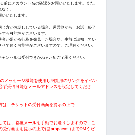
入る前にアカウント名の確認をお願いいたします。また、
れなく。
願いいたします。
同じ方がお話ししている場合、運営側から、お話し終了
をする可能性がございます。
演者が嫌がる行為を発見した場合や、事前に認知してい
させて頂く可能性がございますので、ご理解ください。
キャンセルは受付できかねるためご了承ください。
tからのメッセージ機能を使用し閲覧用のリンクをイベン
必ず受信可能なメールアドレスを設定してくださ
方は、チケットの受付画面を提示の上で
しては、都度メールを手動でお送りしますので、こ
付画面を提示の上で(@propacast)までDMくだ