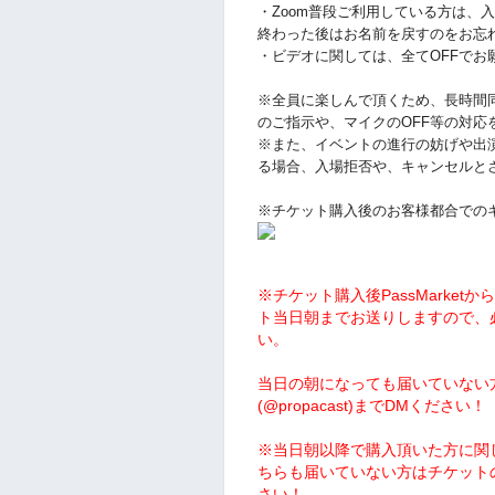
・Zoom普段ご利用している方は、
終わった後はお名前を戻すのをお忘
・ビデオに関しては、全てOFFでお
※全員に楽しんで頂くため、長時間
のご指示や、マイクのOFF等の対応
※また、イベントの進行の妨げや出
る場合、入場拒否や、キャンセルと
※チケット購入後のお客様都合での
※チケット購入後PassMarke
ト当日朝までお送りしますので、
い。
当日の朝になっても届いていない
(@propacast)までDMください！
※当日朝以降で購入頂いた方に関
ちらも届いていない方はチケットの受
さい！