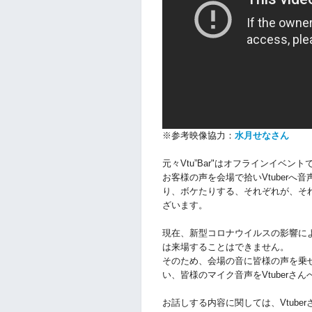
※参考映像協力：
水月せなさん
元々Vtu”Bar"はオフラインイベ
お客様
の声を会場で拾いVtuber
り、ボケたりする、
それぞれが、そ
ざいます。
現在、新型コロナウイルスの影響に
は来場することはできません。
そのため、会場の音に皆様の声を乗せ
い、皆様のマイク音声をVtuberさ
お話しする内容に関しては、Vtub