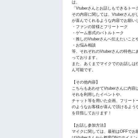
は、
「Vtuberさんとお話しもできる
その内容に関しては、Vtuberさん
が喜んでくれるような内容でお願い
・ファンの皆様とフリートーク
・ゲーム形式のバトルトーク
・推しのVtuberさんへ伝えたいこと
・お悩み相談
等、それぞれのVtuberさんの特
っております。
また、あくまでマイクでのお話しは
ん可能です。
【その他内容】
こちらもあわせてVtuberさんに
それを利用したイベントや、
チャット等を用いた企画、フリート
のようなお客様が喜んで頂けるよう
を目指しております！
【お話し参加方法】
マイクに関しては、最初はOFFでお
はVtuberさんから都度ONのタ