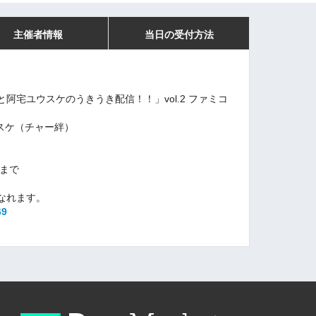
主催者情報
当日の受付方法
阿宅ユウスケのうきうき配信！！」vol.2 ファミコ
ウスケ（チャー絆）
9まで
なれます。
69