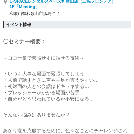
U-SPACEレンタルスペース和歌山店（三協フロンテア）
1F「Meeting」
和歌山県和歌山市狐島21-1
イベント情報
〇セミナー概要：
～ココ一番で緊張せずに話せる技術～
・いつも大事な場面で緊張してしまう…
・人前で話すときに声や手足が震えやすい…
・初対面の人との会話はドキドキする…
・プレッシャーがかかる場面が苦手…
・自分がどう思われているか不安になる…
そんなお悩みはありませんか？
あがり症を克服するために、色々なことにチャレンジされ