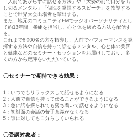
「人前であがらずに話せる方法」や「大勢の前で自分を出
し切るメンタル」「個性を発揮するスピーチ」を指導する
ことで世界大会出場者を輩出する。
また、地元のコミュニティFMでラジオパーソナリティとし
て約13年間、番組を担当し、心と体を緩める方法を配信す
る。
これまで6,000名の方を指導し、人前でパフォーマンスを発
揮する方法や自信を持って話せるメンタル、心と体の美容
と健康などのセミナー・セッションをお届けしており、多
くの方から定評をいただいている。
〇セミナーで期待できる効果：
1：いつでもリラックスして話せるようになる
2：人前で自信を持って伝ることができるようになる
3：急に話を振られても落ち着いて話せるようになる
4：初対面の会話の苦手意識がなくなる
5：誰に対しても自分らしくいられる
〇受講対象者：