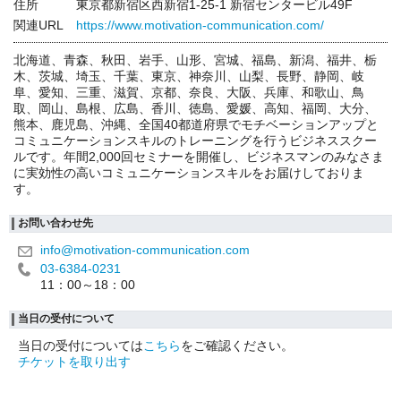
住所
東京都新宿区西新宿1-25-1 新宿センタービル49F
関連URL
https://www.motivation-communication.com/
北海道、青森、秋田、岩手、山形、宮城、福島、新潟、福井、栃
木、茨城、埼玉、千葉、東京、神奈川、山梨、長野、静岡、岐
阜、愛知、三重、滋賀、京都、奈良、大阪、兵庫、和歌山、鳥
取、岡山、島根、広島、香川、徳島、愛媛、高知、福岡、大分、
熊本、鹿児島、沖縄、全国40都道府県でモチベーションアップと
コミュニケーションスキルのトレーニングを行うビジネススクー
ルです。年間2,000回セミナーを開催し、ビジネスマンのみなさま
に実効性の高いコミュニケーションスキルをお届けしておりま
す。
お問い合わせ先
info@motivation-communication.com
03-6384-0231
11：00～18：00
当日の受付について
当日の受付については
こちら
をご確認ください。
チケットを取り出す