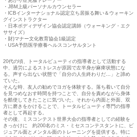
・あがり症克服トレーナー
・JBM上級パーソナルカウンセラー
・ICBインターナショナル認定立ち居振る舞い＆ウォーキン
グインストラクター
・日本ボディデザイン協会認定講師（ウォーキング・エク
ササイズ）
・財)マナー文化教育協会1級認定
・USA予防医学療養ヘルスコンサルタント
20代の頃、トータルビューティの指導者として活動する
中、過労によるストレスが原因で左半身が麻痺状態にな
る。声すら出ない状態で「自分の人生終わりだ…」と諦め
ていた。
そんな時、友人の勧めでヨガを体験する。落ち着いて自分
を見つめなおす時間を持つことで、自分を責めながら身体
を酷使してきたことに気づいた。それから内面と外面、双
方に磨きをかけることで、トータルビューティ専門の指導
者として再起する。
その後、ミスコンテスト世界大会の指導者としての経験を
きっかけに 約200名のミス・ミセスコンテスタントに、ビ
ジュアル面とメンタル面のトレーニングを提供する。特に