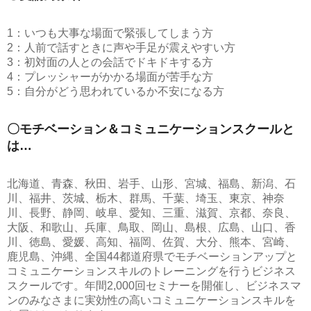
1：いつも大事な場面で緊張してしまう方
2：人前で話すときに声や手足が震えやすい方
3：初対面の人との会話でドキドキする方
4：プレッシャーがかかる場面が苦手な方
5：自分がどう思われているか不安になる方
〇モチベーション＆コミュニケーションスクールと
は…
北海道、青森、秋田、岩手、山形、宮城、福島、新潟、石
川、福井、茨城、栃木、群馬、千葉、埼玉、東京、神奈
川、長野、静岡、岐阜、愛知、三重、滋賀、京都、奈良、
大阪、和歌山、兵庫、鳥取、岡山、島根、広島、山口、香
川、徳島、愛媛、高知、福岡、佐賀、大分、熊本、宮崎、
鹿児島、沖縄、全国44都道府県でモチベーションアップと
コミュニケーションスキルのトレーニングを行うビジネス
スクールです。年間2,000回セミナーを開催し、ビジネスマ
ンのみなさまに実効性の高いコミュニケーションスキルを