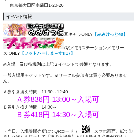
東京都大田区南蒲田1-20-20
イベント情報
耳キャラONLY
【みみけっと49】
(駅メモ!)ステーションメモリー
ズ!ONLY
【フットバーしま～す!!17】
※入場、及び待機列は上記２イベントで共通となります。
一般入場用チケットです。※サークル参加者は買う必要ありませ
ん。
Ａ券引き換え時間 11:30～12:40
Ａ券836円 13:00～入場可
Ｂ券引き換え時間 14:30～
Ｂ券418円 14:30～入場可
・当日、入場券販売所にてQRコード（
スマホ画面、紙で印
刷した物）を提示して【紙の入場券】と引き換える必要が有りま