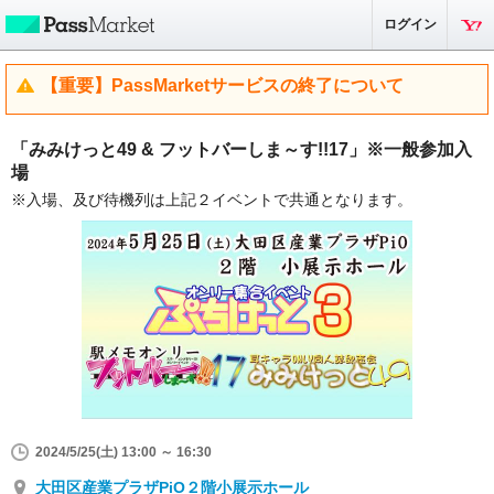
ログイン
【重要】PassMarketサービスの終了について
「みみけっと49 & フットバーしま～す!!17」※一般参加入
場
※入場、及び待機列は上記２イベントで共通となります。
2024/5/25(土) 13:00 ～ 16:30
大田区産業プラザPiO２階小展示ホール