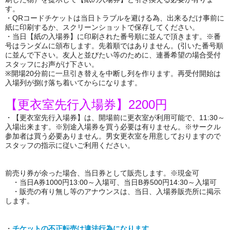
す。
・QRコードチケットは当日トラブルを避ける為、出来るだけ事前に
紙に印刷するか、スクリーンショットで保存してください。
・当日【紙の入場券】に印刷された番号順に並んで頂きます。※番
号はランダムに頒布します。先着順ではありません。(引いた番号順
に並んで下さい。友人と並びたい等のために、連番希望の場合受付
スタッフにお声がけ下さい。
※開場20分前に一旦引き替えを中断し列を作ります。再受付開始は
入場列が捌け落ち着いてからになります。
【更衣室先行入場券】2200円
・【更衣室先行入場券】は、開場前に更衣室が利用可能で、11:30～
入場出来ます。※別途入場券を買う必要は有りません。※サークル
参加者は買う必要ありません。男女更衣室を用意しておりますので
スタッフの指示に従いご利用ください。
前売り券が余った場合、当日券として販売します。※現金可
・当日A券1000円13:00～入場可、当日B券500円14:30～入場可
・販売の有り無し等のアナウンスは、当日、入場券販売所に掲示
します。
・
チケットの不正転売は違法行為になります。