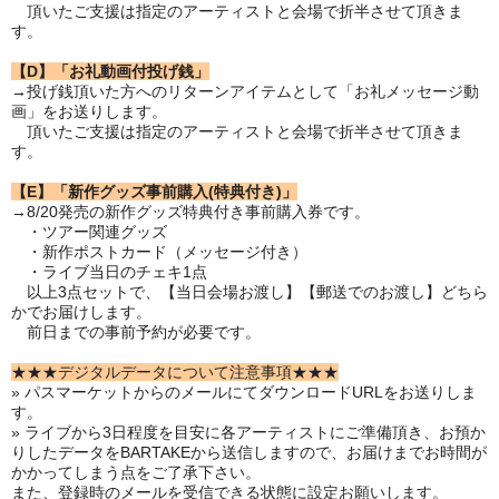
頂いたご支援は指定のアーティストと会場で折半させて頂きま
す。
【D】「お礼動画付投げ銭」
→投げ銭頂いた方へのリターンアイテムとして「お礼メッセージ動
画」をお送りします。
頂いたご支援は指定のアーティストと会場で折半させて頂きま
す。
【E】「新作グッズ事前購入(特典付き)」
→8/20発売の新作グッズ特典付き事前購入券です。
・ツアー関連グッズ
・新作ポストカード（メッセージ付き）
・ライブ当日のチェキ1点
以上3点セットで、【当日会場お渡し】【郵送でのお渡し】どちら
かでお届けします。
前日までの事前予約が必要です。
★★★デジタルデータについて注意事項★★★
» パスマーケットからのメールにてダウンロードURLをお送りしま
す。
» ライブから3日程度を目安に各アーティストにご準備頂き、お預か
りしたデータをBARTAKEから送信しますので、お届けまでお時間が
かかってしまう点をご了承下さい。
また、登録時のメールを受信できる状態に設定お願いします。