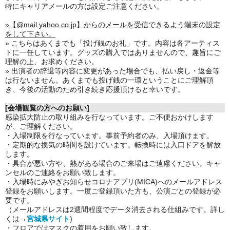
特にキャリアメールの方は設定ご注意ください。
»
【@mail.yahoo.co.jp】からのメールを受信できるよう端末の設定
をして下さい。
» こちらはあくまでも「投げ銭のお礼」です。内容は各アーティス
トに一任しています。グッズの購入ではありませんので、趣旨にご
理解の上、お求めください。
» 出演者の辞退等内容に変更があった場合でも、払い戻し・返金等
は行ないません。あくまでも投げ銭の一環ということにご理解頂
き、今後の活動のため引き続き応援頂けると幸いです。
[会場観覧の方へのお願い]
感染拡大防止の取り組みを行なっています。ご不便おかけします
が、ご理解ください。
・入場制限を行なっています。事前予約者のみ、入場頂けます。
・定期的な換気の時間を設けています。転換時には入口ドアを解放
します。
・具合が悪い方や、熱がある場合のご来場はご遠慮ください。キャ
ンセルのご連絡をお願い致します。
・入場時にみやぎお知らせコロナアプリ(MICA)へのメールアドレス
登録をお願いします。一度ご登録頂いた方も、公演ごとの登録が必
要です。
（メールアドレスは2週間程度でデータ消去される仕組みです。詳し
くは→
宮城県サイト
)
・フロアではマスクの着用をお願い致します。