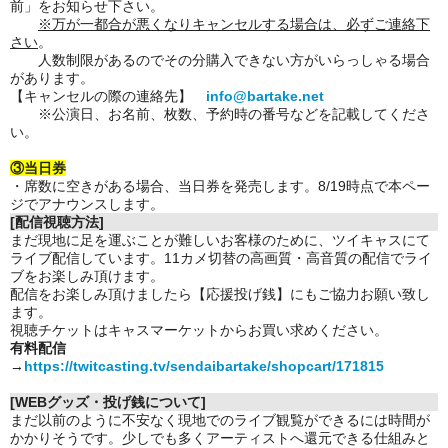
前」をお知らせ下さい。
※万が一都合が悪くなりキャンセルする場合は、必ずご連絡下
さい
。
人数制限があるのでその分購入できない方がいらっしゃる場合
があります。
【キャンセルの際の連絡先】
info@bartake.net
※公演日、お名前、枚数、予約時の番号などを記載してくださ
い。
③当日券
・席数に空きがある場合、当日券を発売します。8/19時点で本ペー
ジでアナウンスします。
[配信視聴方法]
まだ現地に足を運ぶことが難しいお客様のために、ツイキャスにて
ライブ配信しています。11カメ切替の高画質・高音質の配信でライ
ブをお楽しみ頂けます。
配信をお楽しみ頂けましたら【応援投げ銭】にもご協力お願い致し
ます。
視聴チケットはキャスマーケットからお買い求めください。
有料配信
→
https://twitcasting.tv/sendaibartake/shopcart/171815
[WEBグッズ・投げ銭について]
まだ以前のように不安なく現地でのライブ観覧ができるには時間が
かかりそうです。少しでも多くアーティストへ還元できる仕組みと