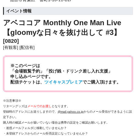
イベント情報
アベココア Monthly One Man Live
【gloomyな日々を抜け出して #3】
[0820]
[有観客] [配信有]
※このページは
「会場観覧予約」「投げ銭・ドリンク差し入れ支援」
申し込みページです。
配信チケットは、
ツイキャスプレミア
でご購入頂けます。
※注意事項※
リターングッズは
メールでのお渡し
となります。
登録時のアドレスにお送りしますので、
@mail.yahoo.co.jp
からのメール受信ができるように設
定下さい。
購入時の確認メールが届いていない場合は携帯の設定をご確認お願いします。
・迷惑メールフォルダに移動していませんか？
・未登録アドレスからのメール拒否設定になっていませんか？