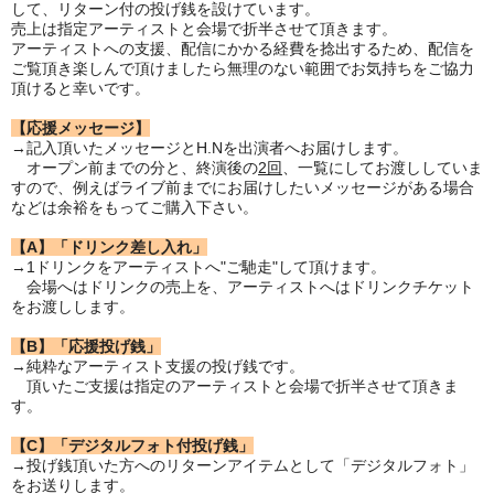
して、リターン付の投げ銭を設けています。
売上は指定アーティストと会場で折半させて頂きます。
アーティストへの支援、配信にかかる経費を捻出するため、配信を
ご覧頂き楽しんで頂けましたら無理のない範囲でお気持ちをご協力
頂けると幸いです。
【応援メッセージ】
→記入頂いたメッセージとH.Nを出演者へお届けします。
オープン前までの分と、終演後の
2回
、一覧にしてお渡ししていま
すので、例えばライブ前までにお届けしたいメッセージがある場合
などは余裕をもってご購入下さい。
【A】「ドリンク差し入れ」
→1ドリンクをアーティストへ"ご馳走"して頂けます。
会場へはドリンクの売上を、アーティストへはドリンクチケット
をお渡しします。
【B】「応援投げ銭」
→純粋なアーティスト支援の投げ銭です。
頂いたご支援は指定のアーティストと会場で折半させて頂きま
す。
【C】「デジタルフォト付投げ銭」
→投げ銭頂いた方へのリターンアイテムとして「デジタルフォト」
をお送りします。