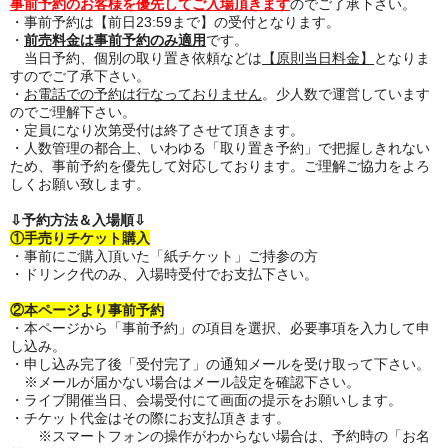
事前予約のお客様を優先してご入場頂きます
のでご了承下さい。
・事前予約は【前日23:59まで】の受付となります。
・
前売料金は事前予約のみ適用
です。
当日予約、個別の取り置き依頼などは
【原則当日料金】
となりま
すのでご了承下さい。
・
お電話での予約は行なっておりません
。少人数で運営しています
のでご理解下さい。
・定員になり次第受付は終了させて頂きます。
・人数管理の都合上、いわゆる「取り置き予約」で把握しきれない
ため、事前予約を優先して対応しております。ご理解ご協力をよろ
しくお願い致します。
⇩予約方法＆入場順⇩
①手売りチケット購入
・事前にご購入頂いた「紙チケット」ご持参の方
・ドリンク代のみ、入場時受付でお支払下さい。
②本ページより事前予約
・本ページから「事前予約」の項目を選択、必要事項を入力して申
し込み。
・申し込み完了後「受付完了」の通知メールを受け取って下さい。
※メールが届かない場合はメール設定を確認下さい。
・ライブ開催当日、会場受付にて画面の提示をお願いします。
・チケット代金はその際にお支払頂きます。
※スマートフォンの操作がわからない場合は、予約時の「お名