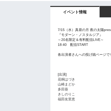
イベント情報
7/15
（水）真昼の月 夜の太陽prese
『モダーン・ノスタルジア』
～
20名限定＆有料配信LIVE
～
18:40 配信START
各出演者さんへの投げ銭ページで
[出演]
花桐はづき
山崎まどか
多田葵
きしのりこ
福田友里恵