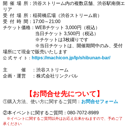
開 催 場 所：渋谷ストリーム内の複数店舗、渋谷駅南側エ
リア
受 付 場 所：稲荷橋広場（渋谷ストリーム前）
受 付 時 間：17:00～21:00
チケット価格：WEBチケット 3,000円（税込）
当日チケット 3,500円（税込）
※チケットは3枚綴りです
※当日チケットは、開催期間中のみ、受付
場所にて現金で販売いたします
https://machicon.jp/lp/shibunan-bar/
公 式 サ イ ト：
主 催 ：渋谷ストリーム
企画・運営 ：株式会社リンクバル
【お問合せ先について
】
①購入方法、使い方に関するご質問：
お問合せフォーム
②本イベントに関するご質問：
080-7072-8989
※イベントに関するご質問以外はお応え出来かねますので、予めご了
承ください