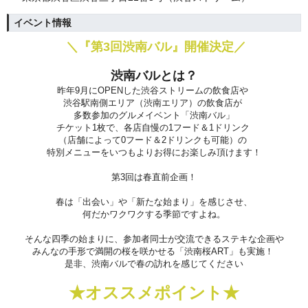
イベント情報
＼『第3回渋南バル』開催決定／
渋南バルとは？
昨年9月にOPENした渋谷ストリームの飲食店や
渋谷駅南側エリア（渋南エリア）の飲食店が
多数参加のグルメイベント「渋南バル」
チケット1枚で、各店自慢の1フード＆1ドリンク
（店舗によって0フード＆2ドリンクも可能）の
特別メニューをいつもよりお得にお楽しみ頂けます！
第3回は春直前企画！
春は「出会い」や「新たな始まり」を感じさせ、
何だかワクワクする季節ですよね。
そんな四季の始まりに、参加者同士が交流できるステキな企画や
みんなの手形で満開の桜を咲かせる「渋南桜ART」も実施！
是非、渋南バルで春の訪れを感じてください
★オススメポイント★