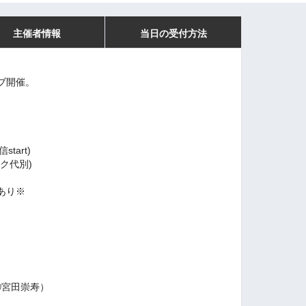
主催者情報
当日の受付方法
ブ開催。
信start)
ンク代別)
あり※
--
宮田崇寿）