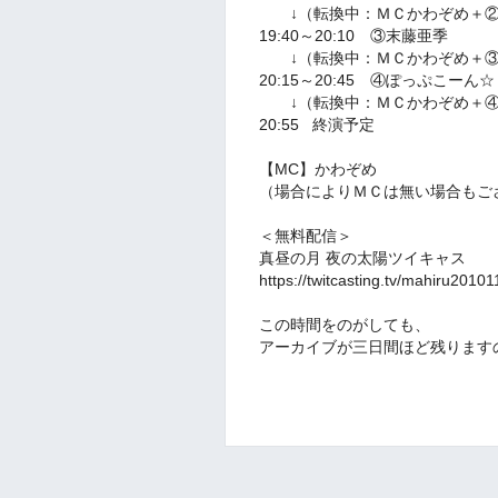
↓（転換中：ＭＣかわぞめ＋②M
19:40～20:10 ③末藤亜季
↓（転換中：ＭＣかわぞめ＋③
20:15～20:45 ④ぽっぷこーん☆
↓（転換中：ＭＣかわぞめ＋④
20:55 終演予定
【MC】かわぞめ
（場合によりＭＣは無い場合もご
＜無料配信＞
真昼の月 夜の太陽ツイキャス
https://twitcasting.tv/mahiru2010
この時間をのがしても、
アーカイブが三日間ほど残ります