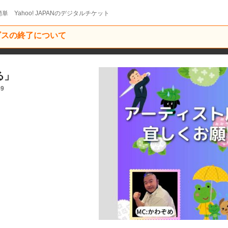
単 Yahoo! JAPANのデジタルチケット
ービスの終了について
る」
59
」