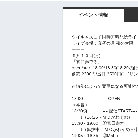
イベント情報
ツイキャスにて同時無料配信ライ
ライブ会場：真昼の月 夜の太陽
ーーー
６月１０日(月)
「君に奏でる」
open/start 18:00/18:30(18:20頃配
前売 2300円/当日 2500円(1ドリ
※情勢によって変更になる可能性
18:00 ----OPEN----
＜本番＞
18:20頃 ----配信START--
↓（18:25～ＭＣかわぞめ）
18:30～19:00 ①宮田崇寿
↓（転換中：ＭＣかわぞめ＋①
19:05～19:35 ②Maho.