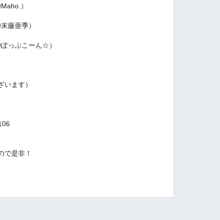
aho.）
末藤亜季）
ぽっぷこーん☆）
ざいます）
1106
ので是非！