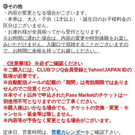
⑨その他
・内容が変更となる場合がございます。
・本券は、大人・子供（1才以上）・誕生日のお子様料金の
区分はございません。
・お連れ様が全員揃ってから受付となります。
※お時間に遅れた場合は、内容の変更や特別体験をお楽し
みいただけません。入園口で混雑することがございますの
で、お時間に余裕を持ってお越しください。
《注意事項
》
※必ずご確認ください
※ご購入には、CLUBフジQ会員登録とYahoo!JAPAN IDの
取得が必要です。
※自動配信メールの記載の「期間」は有効期限ではありま
せんのでご注意ください。
※本サイト以外で申込されたPass Marketのチケットは一
切使用不可となりますのでご了承ください。
※購入後はいかなる場合でも、チケットの交換・変更・キ
ャンセル・返金等は致しません。
※内容等が予告なく変更となる場合がございます。
定休日、営業時間は、
営業カレンダー
をご確認下さい。