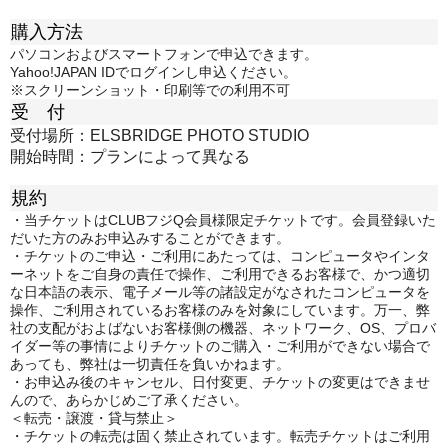
購入方法
パソコンおよびスマートフォンで申込できます。
Yahoo!JAPAN IDでログインし申込ください。
※スクリーンショット・印刷等での利用不可
受 付
受付場所：ELSBRIDGE PHOTO STUDIO
開始時間：プランによって異なる
規約
・当チケットはCLUBフジQ会員様限定チケットです。会員登録いた
だいた方のみお申込みすることができます。
・チケットのご申込・ご利用にあたっては、コンピュータやインタ
ーネットをご自身の責任で操作、ご利用できるお客様で、かつ適切
な日本語の表示、電子メール等の諸設定がなされたコンピュータを
操作、ご利用されているお客様のみを対象にしています。万一、弊
社の支配がおよばないお客様側の機器、ネットワーク、OS、プロバ
イダー等の事情によりチケットのご購入・ご利用ができない場合で
あっても、弊社は一切責任を負いかねます。
・お申込み後のキャンセル、日付変更、チケットの変更はできませ
んので、あらかじめご了承ください。
＜転売・譲渡・貸与禁止＞
・チケットの転売は固く禁止されています。転売チケットはご利用