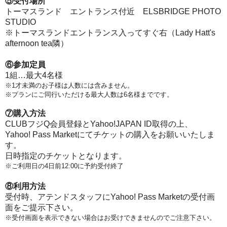
⑤受付場所
トーマスランド エントランス付近 ELSBRIDGE PHOTO
STUDIO
※トーマスランドエントランス入ってすぐ右（Lady Hatt's
afternoon tea隣）
⑥参加定員
1組…最大4名様
※1才未満のお子様は人数には含みません。
※プランにご同行いただける最大人数は6名様までです。
⑦購入方法
CLUBフジQ会員登録とYahoo!JAPAN ID取得の上、
Yahoo! Pass Marketにてチケットの購入をお願いいたしま
す。
日時指定のチケットとなります。
※ご利用日の4日前12:00に予約受付終了
⑧利用方法
受付時、アテンドスタッフにYahoo! Pass Marketの受付画
面をご提示下さい。
※受付画面を表示できない場合はお受けできませんのでご注意下さい。