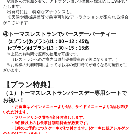
アトラクション1機種を優先的にご案内い
駅長さんの制服を着て、
たします。
出発時には、特別なアナウンスも。
※天候や機械調整等で乗車可能なアトラクションが限られる場合
がございます。
④トーマスレストランでバースデーパーティー
(aプラン)(bプラン)
11：00～12：45迄
(cプラン)(dプラン)
13：30～15：15迄
※上記のお時間で座席の使用が可能です。
（レストランへのご案内は原則優先乗車終了後になります。）
※お客様の到着時間によってはお席の使用時間が短くなる可能性がご
ざいます。
【プラン特典】
（１）トーマスレストランバースデー専用シートで
お祝い！
・お食事はメインメニューより4品、サイドメニューより1品
お選び
いただけます。
・フリードリンク券を4名分お渡しします。
・5
名様以上のお食事は別途料金が必要です。
・1件のご予約につきケーキが1つ付きます。
(
ケーキに低アレルゲン
のものはございません。）